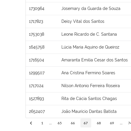
1730964
Josemary da Guarda de Souza
1717823
Deisy Vital dos Santos
1753038
Leone Ricardo de C. Santana
1645758
Lúcia Maria Aquino de Queiroz
1716504
Amaranta Emilia Cesar dos Santos
1299507
Ana Cristina Fermino Soares
1717024
Nilson Antonio Ferreira Roseira
1527893
Rita de Cácia Santos Chagas
2652407
João Maurício Dantas Batista
1
...
65
66
67
68
69
...
7