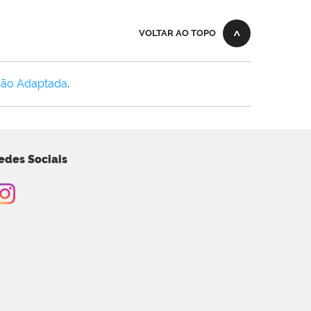
VOLTAR AO TOPO
Não Adaptada
.
edes Sociais