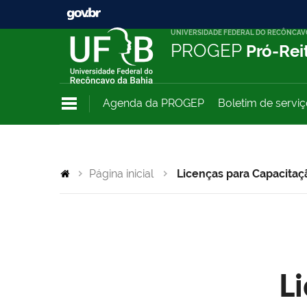
UNIVERSIDADE FEDERAL DO RECÔNCAV
PROGEP
Pró-Rei
Agenda da PROGEP
Boletim de servi
Página inicial
Licenças para Capacitaç
L