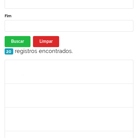
Fim
Buscar
Limpar
registros encontrados.
20
Matrícula
Nome
Cargo
Processo
Início
Fim
Status
1730973
Carlos Alberto Santana da Silva
Técnico
23007.0009584/2019-02
01/05/2019
31/07/2019
Concluído
1575033
Milena Maria Lobo Oliveira
Técnico
23007.00030957/2018-84
29/04/2019
27/07/2019
Concluído