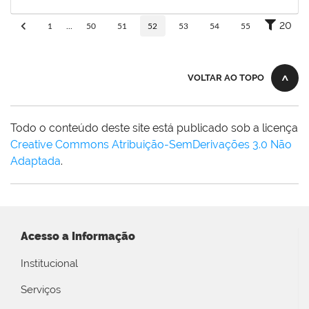
25/06/2019
Concluído
20
1
...
50
51
52
53
54
55
VOLTAR AO TOPO
Todo o conteúdo deste site está publicado sob a licença
Creative Commons Atribuição-SemDerivações 3.0 Não
Adaptada
.
Acesso a Informação
Institucional
Serviços