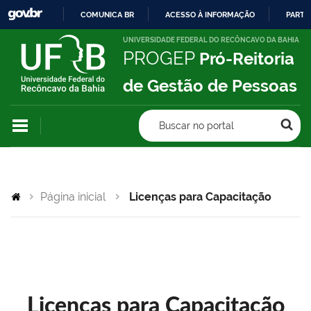
COMUNICA BR
ACESSO À INFORMAÇÃO
PARTI
IR
UNIVERSIDADE FEDERAL DO RECÔNCAVO DA BAHIA
PROGEP
Pró-Reitoria
PARA
O
de Gestão de Pessoas
CONTEÚDO
Buscar no portal
Página inicial
Licenças para Capacitação
Licenças para Capacitação