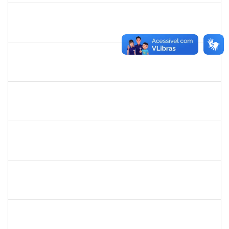
1581481
Jadmilson da Cruz Dias
Docente
23007.2811/2019-28
01/04/2019
01/07/2019
Concluído
1844164
Sielia Barreto Brito
Docente
23007.32285/2018-21
01/04/2019
01/07/2019
Concluído
20492
Luciana dos Reis C. Passos
Técnico
23007.005685/2019-30
01/04/2019
30/05/2019
Concluído
1678448
Simone Brandão Souza
Docente
23007.0005041/2019-55
01/04/2019
29/06/2019
Concluído
1983553
Danilo da conceição Valverde
Técnico
23007.031311/2018-32
25/03/2019
25/06/2019
Concluído
1420815
Robson Bahia Cerqueira
Docente
23007.031751/2018-83
25/03/2019