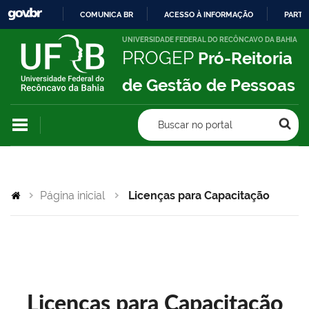
COMUNICA BR
ACESSO À INFORMAÇÃO
PARTI
IR
UNIVERSIDADE FEDERAL DO RECÔNCAVO DA BAHIA
PROGEP
Pró-Reitoria
PARA
O
de Gestão de Pessoas
CONTEÚDO
Buscar no portal
Página inicial
Licenças para Capacitação
Licenças para Capacitação