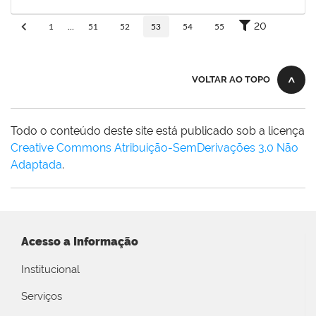
30/11/-0001
Concluído
20
1
...
51
52
53
54
55
VOLTAR AO TOPO
Todo o conteúdo deste site está publicado sob a licença
Creative Commons Atribuição-SemDerivações 3.0 Não
Adaptada
.
Acesso a Informação
Institucional
Serviços