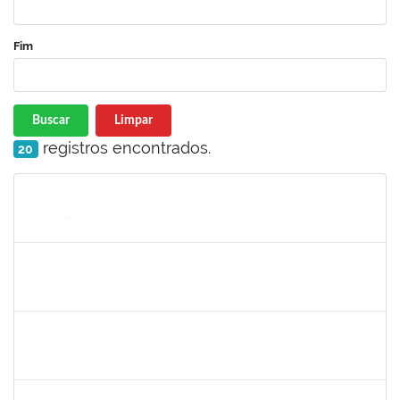
Fim
Buscar
Limpar
registros encontrados.
20
Matrícula
Nome
Cargo
Processo
Início
Fim
Status
1733433
Luana Souza Silveira
Técnico
23007.00000783/2019-76
07/03/2019
06/04/2019
Concluído
1759148
Edinoglede Nery dos Santos
Técnico
23007.032084/2018-16
06/03/2019
05/06/2019
Concluído