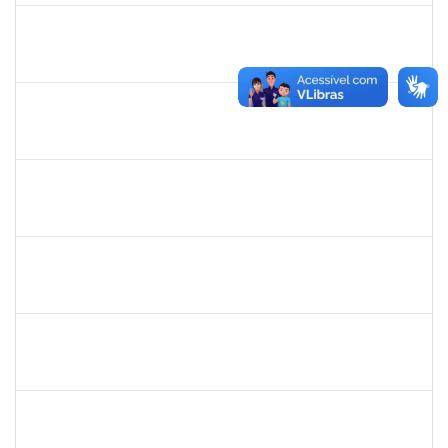
2755904
Diego Vasconcelos de Almeida
Técnico
23007.031423/2018-15
28/01/2019
13/03/2019
Concluído
1365967
Paulo Jackson Mota da Silveira
Técnico
23007.032338/2018-45
23/01/2019
23/03/2019
Concluído
1558340
Priscila Carvalho Lopes
Técnico
23007.032350/2018-12
07/01/2019
06/03/2019
Concluído
1328349
LAVINE SILVA MATOS
Técnico
23007.00004163/2023-81
31/08/2009
29/09/2023
Concluído
robson de jes
30/11/-0001
30/11/-0001
Concluído
flavia
30/11/-0001