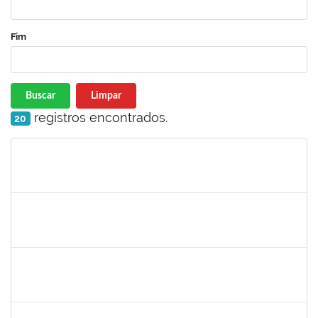
Fim
Buscar
Limpar
registros encontrados.
20
Matrícula
Nome
Cargo
Processo
Início
Fim
Status
1661806
Milena Araujo Souza
Técnico
23007.00000920/2019-63
11/02/2019
10/05/2019
Concluído
1572254
Caroline de Jesus Fonseca da Silva
Técnico
23007.000254/2019-03
04/02/2019
04/05/2019
Concluído