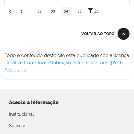
30/11/-0001
Concluído
20
1
...
52
53
54
55
VOLTAR AO TOPO
Todo o conteúdo deste site está publicado sob a licença
Creative Commons Atribuição-SemDerivações 3.0 Não
Adaptada
.
Acesso a Informação
Institucional
Serviços