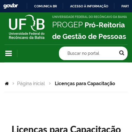
COMUNICA BR
ACESSO À INFORMAÇÃO
PARTI
IR
UNIVERSIDADE FEDERAL DO RECÔNCAVO DA BAHIA
PROGEP
Pró-Reitoria
PARA
O
de Gestão de Pessoas
CONTEÚDO
Buscar no portal
Página inicial
Licenças para Capacitação
Licenças para Capacitação