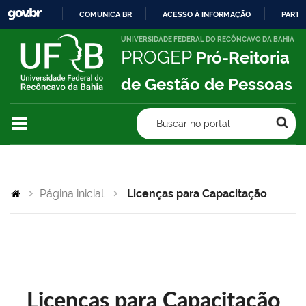
COMUNICA BR
ACESSO À INFORMAÇÃO
PARTI
IR
UNIVERSIDADE FEDERAL DO RECÔNCAVO DA BAHIA
PROGEP
Pró-Reitoria
PARA
O
de Gestão de Pessoas
CONTEÚDO
Buscar no portal
Página inicial
Licenças para Capacitação
Licenças para Capacitação