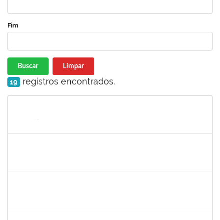
Fim
Buscar
Limpar
registros encontrados.
19
Matrícula
Nome
Cargo
Processo
Início
Fim
Status
jose alipio
30/11/-0001
30/11/-0001
Concluído
23007.00013255/2024-04
30/11/-0001
30/11/-0001
Concluído