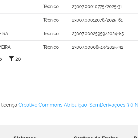
Técnico
23007.00010775/2025-31
Técnico
23007.00012078/2025-61
EIRA
Técnico
23007.00025959/2024-85
VEIRA
Técnico
23007.00008513/2025-92
20
 licença
Creative Commons Atribuição-SemDerivações 3.0 