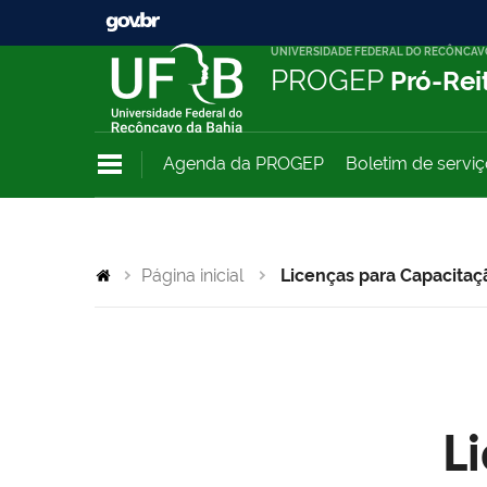
UNIVERSIDADE FEDERAL DO RECÔNCAV
PROGEP
Pró-Rei
Agenda da PROGEP
Boletim de servi
Página inicial
Licenças para Capacitaç
L