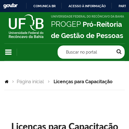
COMUNICA BR
ACESSO À INFORMAÇÃO
PARTI
IR
UNIVERSIDADE FEDERAL DO RECÔNCAVO DA BAHIA
PROGEP
Pró-Reitoria
PARA
O
de Gestão de Pessoas
CONTEÚDO
Buscar no portal
Página inicial
Licenças para Capacitação
Licenças para Capacitação