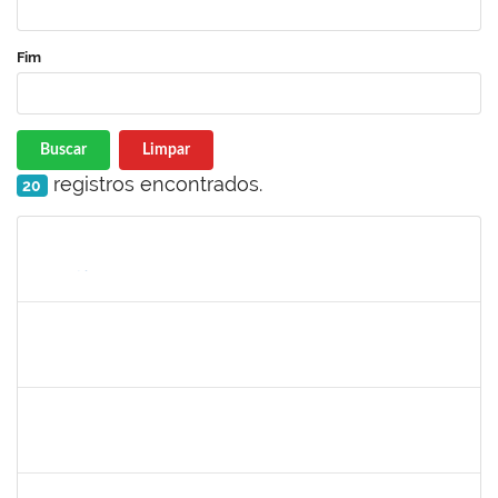
Fim
Buscar
Limpar
registros encontrados.
20
Matrícula
Nome
Cargo
Processo
Início
Fim
Status
1755222
FELIPE CASSIO REIS RAMOS
Técnico
23007.00005868/2025-18
30/06/2025
28/07/2025
Concluído
2257489
MARCELO DE JESUS DE AZEVEDO
Técnico
23007.00009439/2025-19
30/06/2025
01/08/2025
Concluído