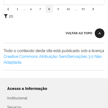
13/06/2025
Concluído
1
...
6
7
8
9
10
...
55
20
VOLTAR AO TOPO
Todo o conteúdo deste site está publicado sob a licença
Creative Commons Atribuição-SemDerivações 3.0 Não
Adaptada
.
Acesso a Informação
Institucional
Serviços