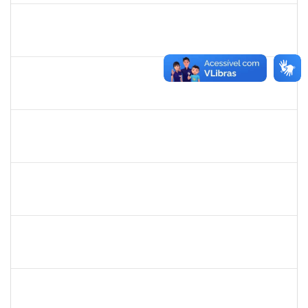
2257318
HIONE DOS SANTOS SILVA NEVES
Técnico
23007.00002045/2025-31
01/06/2025
30/08/2025
Concluído
1333441
NELMA DE CASSIA SILVA SANDES
Docente
23007.00025419/2024-18
31/05/2025
28/06/2025
Concluído
1258666
RITTA MARIA MORAIS CORREIA MOTA
Técnico
23007.00005706/2025-27
26/05/2025
20/06/2025
Concluído
1756626
DEISE DA SILVA DOS SANTOS
Técnico
23007.00001671/2025-41
26/05/2025
18/06/2025
Concluído
1838442
VITORIA CAROLINE DA SILVA PORTO
Técnico
23007.00003277/2025-38
26/05/2025
11/07/2025
Concluído
2271499
LUCIANA DOS SANTOS FREITAS
Técnico
23007.00006303/2025-10
19/05/2025