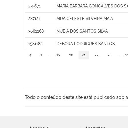
279671
MARIA BARBARA GONCALVES DOS S
287121
AIDA CELESTE SILVEIRA MAIA
3082268
NUBIA DOS SANTOS SILVA
1581182
DEBORA RODRIGUES SANTOS
1
...
19
20
21
22
23
...
5
Todo o conteúdo deste site está publicado sob a