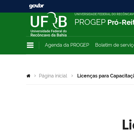
UNIVERSIDADE FEDERAL DO RECÔNCAV
PROGEP
Pró-Rei
Agenda da PROGEP
Boletim de servi
Página inicial
Licenças para Capacitaç
L