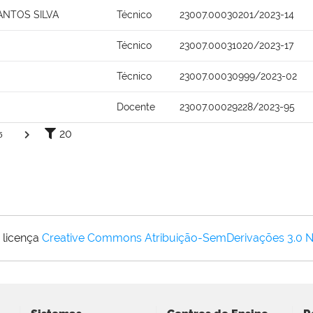
ANTOS SILVA
Técnico
23007.00030201/2023-14
Técnico
23007.00031020/2023-17
Técnico
23007.00030999/2023-02
Docente
23007.00029228/2023-95
20
5
 licença
Creative Commons Atribuição-SemDerivações 3.0 