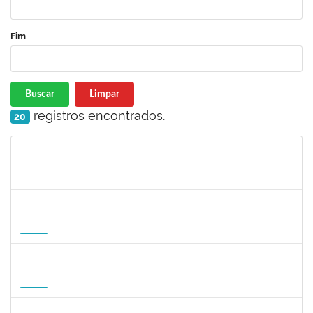
Fim
Buscar
Limpar
registros encontrados.
20
Matrícula
Nome
Cargo
Processo
Início
Fim
Status
1465273
PEDRO AUGUSTO PESSOA LEPIKSON
Docente
23007.00013221/2026-43
16/09/2026
14/12/2026
Futuro
3145188
JESUS CARLOS DELGADO GARCIA
Docente
23007.00004358/2026-45
15/09/2026
13/12/2026
Futuro