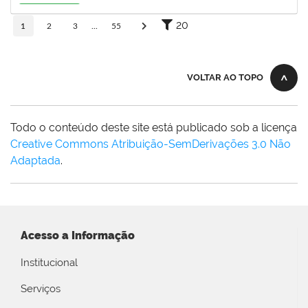
27/10/2026
Em Andamento
20
1
2
3
...
55
VOLTAR AO TOPO
Todo o conteúdo deste site está publicado sob a licença
Creative Commons Atribuição-SemDerivações 3.0 Não
Adaptada
.
Acesso a Informação
Institucional
Serviços