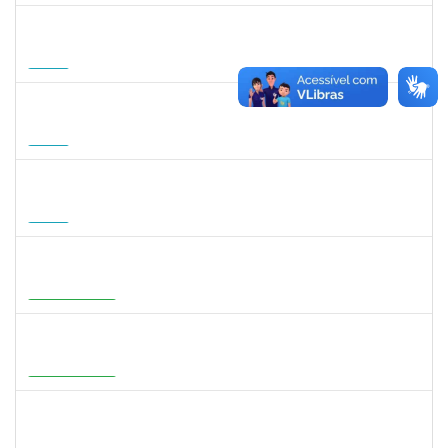
1007053
ANDRE DIAS DE AZEVEDO NETO
Docente
23007.00004811/2026-36
17/08/2026
15/11/2026
Futuro
1568651
DORIS FIRMINO RABELO
Docente
23007.00005239/2026-23
17/08/2026
14/11/2026
Futuro
1295826
PAULA HAYASI PINHO
Docente
23007.00008193/2026-96
15/08/2026
12/11/2026
Futuro
1933679
ITALO RICARDO SANTOS ALELUIA
Docente
23007.00004585/2026-27
01/08/2026
29/10/2026
Em Andamento
1716221
LEANDRO ANTONIO DE ALMEIDA
Docente
23007.00008130/2026-51
01/08/2026
29/10/2026
Em Andamento
3159765
ANA LUISA DE CASTRO COIMBRA
Docente
23007.00007639/2026-19
30/07/2026