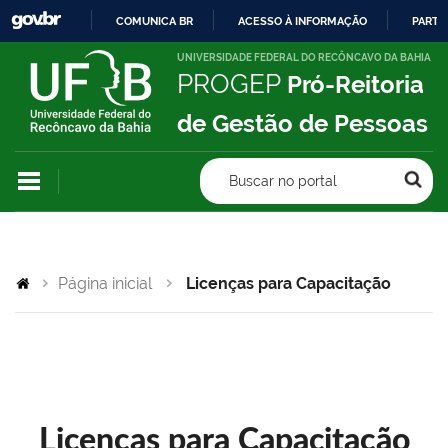
COMUNICA BR
ACESSO À INFORMAÇÃO
PARTI
IR
UNIVERSIDADE FEDERAL DO RECÔNCAVO DA BAHIA
PROGEP
Pró-Reitoria
PARA
O
de Gestão de Pessoas
CONTEÚDO
Buscar no portal
Página inicial
Licenças para Capacitação
Licenças para Capacitação