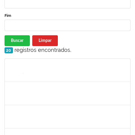
Fim
Buscar
Limpar
registros encontrados.
20
Matrícula
Nome
Cargo
Processo
Início
Fim
Status
1176749
Fabio Gonçalves Ferreira
Técnico
23007.00001633/2020-15
04/05/2020
03/08/2020
Concluído
2157022
Romualdo André da Costa
Técnico
23007.00026169/2019-56
04/05/2020
26/06/2020
Concluído