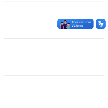
1672972
Josemara Brito de Jesus
Técnico
23007.00022413/2019-06
02/03/2020
01/05/2020
Concluído
2826117
Leandro Alex dos Santos da Silva
Técnico
2300700025154/2019-10
02/03/2020
01/06/2020
Concluído
1835680
Vanhise da Silva Ribeiro
Técnico
2300700025553/2019-04
02/03/2020
02/06/2020
Concluído
2016424
Gabriela de oliveira Martins
Técnico
23007.00028859/2019-79
02/03/2020
01/04/2020
Concluído
1919544
MARIA DAS GRAÇAS MASCARENHAS QUEIROZ
Técnico
23007.00028368/2019-47
02/03/2020
30/04/2020
Concluído
1334421
ALBERTO SILVA BETZLER
Docente
23007.00026698/2019-32
02/03/2020