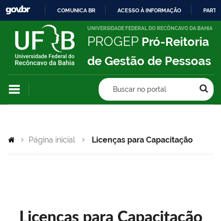
COMUNICA BR
ACESSO À INFORMAÇÃO
PARTI
IR
UNIVERSIDADE FEDERAL DO RECÔNCAVO DA BAHIA
PROGEP
Pró-Reitoria
PARA
O
de Gestão de Pessoas
CONTEÚDO
Buscar no portal
Página inicial
Licenças para Capacitação
Licenças para Capacitação