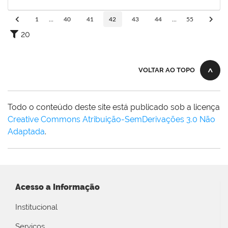
01/06/2020
Concluído
1
...
40
41
42
43
44
...
55
20
VOLTAR AO TOPO
Todo o conteúdo deste site está publicado sob a licença
Creative Commons Atribuição-SemDerivações 3.0 Não
Adaptada
.
Acesso a Informação
Institucional
Serviços