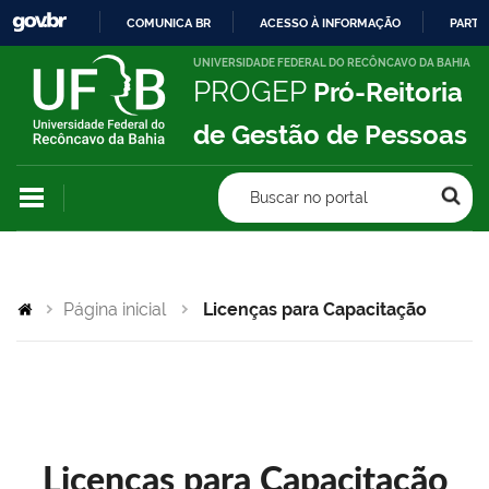
COMUNICA BR
ACESSO À INFORMAÇÃO
PARTI
IR
UNIVERSIDADE FEDERAL DO RECÔNCAVO DA BAHIA
PROGEP
Pró-Reitoria
PARA
O
de Gestão de Pessoas
CONTEÚDO
Buscar no portal
Página inicial
Licenças para Capacitação
Licenças para Capacitação