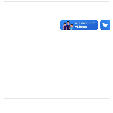
20753885
Janilson Oliviera Cavalcanti
23007.00030887/2019-31
01/03/2020
01/06/2020
Concluído
279671
Maria Bárbara Gonçalves
Técnico
23007.00023936/2019-13
27/02/2020
27/03/2020
Concluído
2183290
Sayuri Miranda Kuratani
Técnico
2300700027888/2019-09
21/02/2020
15/05/2020
Concluído
2039817
Alan Amorim Pinto
Técnico
23007.00025344/2019-21
17/02/2020
16/03/2020
Concluído
1557646
Rita de Cassia Falcao Borja Correia
Técnico
23007.00027589/2019-31
17/02/2020
02/03/2020
Concluído
1749843
Leandro Barreto de Souza
Técnico
23007.00028833/2019-05
10/02/2020