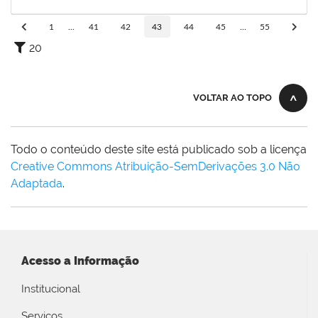
10/03/2020
Concluído
1
...
41
42
43
44
45
...
55
20
VOLTAR AO TOPO
Todo o conteúdo deste site está publicado sob a licença
Creative Commons Atribuição-SemDerivações 3.0 Não
Adaptada
.
Acesso a Informação
Institucional
Serviços