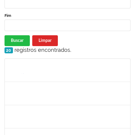
Fim
Buscar
Limpar
registros encontrados.
20
Matrícula
Nome
Cargo
Processo
Início
Fim
Status
2133468
MARTHA ROSA FIGUEIRA QUEIROZ
Docente
23007.00032061/2019-52
16/03/2020
15/06/2020
Concluído
1345024
Ana Lúcia Moreno Amor
Docente
23007.00029680/2019-28
09/03/2020
08/04/2020
Concluído