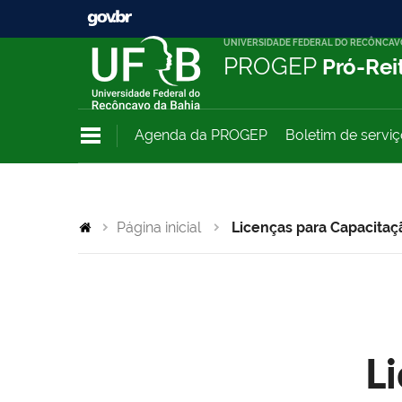
UNIVERSIDADE FEDERAL DO RECÔNCAV
PROGEP
Pró-Rei
Agenda da PROGEP
Boletim de servi
Página inicial
Licenças para Capacitaç
L