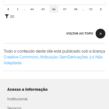
09/10/2019
Concluído
1
...
44
45
46
47
48
...
55
20
VOLTAR AO TOPO
Todo o conteúdo deste site está publicado sob a licença
Creative Commons Atribuição-SemDerivações 3.0 Não
Adaptada
.
Acesso a Informação
Institucional
Serviços