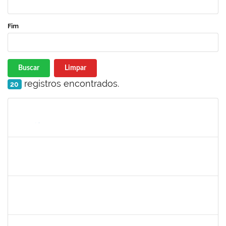
Fim
Buscar
Limpar
registros encontrados.
20
Matrícula
Nome
Cargo
Processo
Início
Fim
Status
1755265
Karina de Sousa Silva
Técnico
23007.00010003/2019-38
04/11/2019
18/12/2019
Concluído
1753043
Marcus Pimentel Oliveira
Técnico
23007.00020120/2019-31
04/11/2019
04/12/2019
Concluído