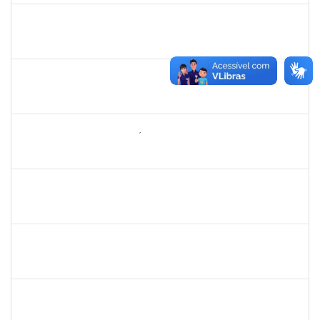
2072268
Jânia Betânia alves da Silva
Docente
23007.00013023/2019-75
20/09/2019
19/12/2019
Concluído
1752965
Danilo Maia de Santana
Técnico
23007.00019971/2019-77
16/09/2019
16/10/2019
Concluído
1742199
Heleni Duarte Dantas de Ávila
Docente
23007.00016198/2019-98
16/09/2019
15/12/2019
Concluído
1837765
Tatiane Dantas Silva
Técnico
23007.00017326/2019-03
12/09/2019
11/10/2019
Concluído
1858047
Saint Clair de Castro Batista
Técnico
23007.00019480/2019-45
10/09/2019
09/12/2019
Concluído
1733433
Luana Souza Silveira
Técnico
23007.00020086/2019-76
09/09/2019