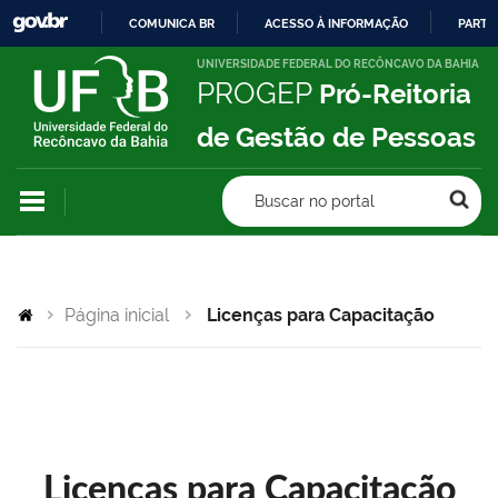
COMUNICA BR
ACESSO À INFORMAÇÃO
PARTI
IR
UNIVERSIDADE FEDERAL DO RECÔNCAVO DA BAHIA
PROGEP
Pró-Reitoria
PARA
O
de Gestão de Pessoas
CONTEÚDO
Buscar no portal
Página inicial
Licenças para Capacitação
Licenças para Capacitação