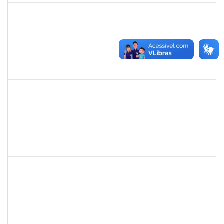
1424176
Andre Mario Mendes da Silva
Docente
23007.00013342/2019-95
26/07/2019
24/08/2019
Concluído
1754512
Kátia Maria Cerqueira de Jesus Pereira
Técnico
23007.00005596/2019-08
22/07/2019
04/09/2019
Concluído
1661315
Nayara Andrade de Oliveira
Técnico
23007.0007982/2019-91
20/07/2019
17/10/2019
Concluído
1467312
Jacira Teixeira Castro
Docente
23007.00014404/2019-36
19/07/2019
17/08/2019
Concluído
1760580
Cristiane Nunes
Técnico
23007.00015943/2019-96
19/07/2019
16/09/2019
Concluído
1635765
Urbanir Santana Rodrigues
Docente
23007.00014188/2019-48
18/07/2019