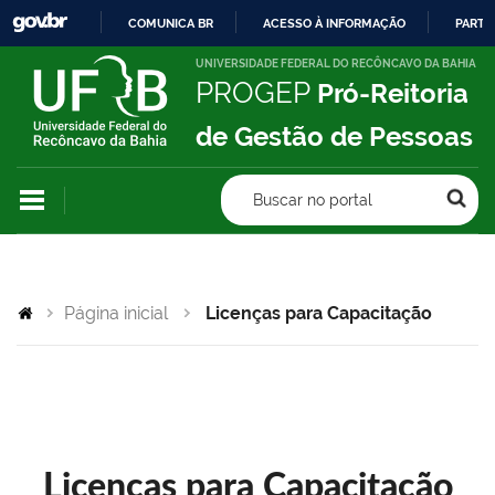
COMUNICA BR
ACESSO À INFORMAÇÃO
PARTI
IR
UNIVERSIDADE FEDERAL DO RECÔNCAVO DA BAHIA
PROGEP
Pró-Reitoria
PARA
O
de Gestão de Pessoas
CONTEÚDO
Buscar no portal
Página inicial
Licenças para Capacitação
Licenças para Capacitação