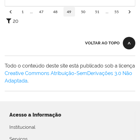
16/09/2019
Concluído
1
...
47
48
49
50
51
...
55
20
VOLTAR AO TOPO
Todo o conteúdo deste site está publicado sob a licença
Creative Commons Atribuição-SemDerivações 3.0 Não
Adaptada
.
Acesso a Informação
Institucional
Serviços