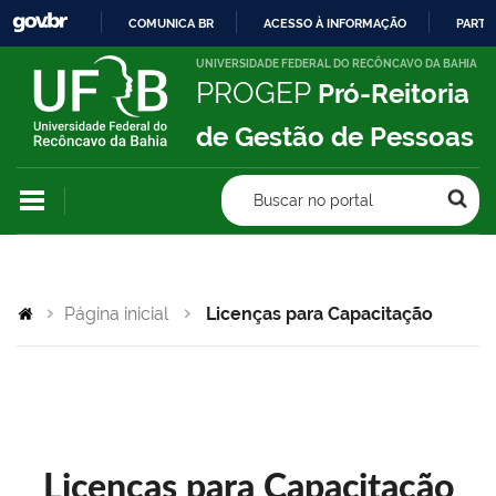
COMUNICA BR
ACESSO À INFORMAÇÃO
PARTI
IR
UNIVERSIDADE FEDERAL DO RECÔNCAVO DA BAHIA
PROGEP
Pró-Reitoria
PARA
O
de Gestão de Pessoas
CONTEÚDO
Buscar no portal
Página inicial
Licenças para Capacitação
Licenças para Capacitação