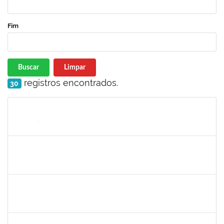
Fim
Buscar
Limpar
registros encontrados.
30
Matrícula
Nome
Cargo
Processo
Início
Fim
Status
1716504
Amaranta Emilia Cesar dos Santos
Docente
23007.00031476/2018-39
01/06/2019
30/11/-0001
Concluído
1299507
Ana Cristina Fermino Soares
Docente
23007.00002837/2019-05
30/05/2019
29/08/2019
Concluído