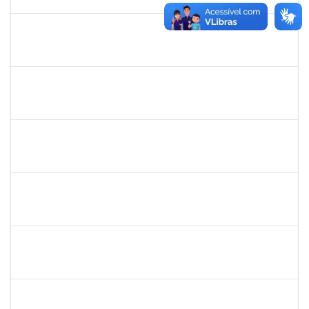
30/05/2019
Concluído
1730973
Carlos Alberto Santana da Silva
Técnico
23007.0009584/2019-02
01/05/2019
31/07/2019
Concluído
1575033
Milena Maria Lobo Oliveira
Técnico
23007.00030957/2018-84
29/04/2019
27/07/2019
Concluído
1739121
Alcyr César Fernandes Jr
Técnico
23007.0007565/2019-98
29/04/2019
27/06/2019
Concluído
1760100
Carlane Costa Feitosa
Técnico
23007.00005477/2019-20
23/04/2019
22/05/2019
Concluído
1661220
Camilo araújo Souza
Técnico
23007.004771/2019-70
22/04/2019
21/07/2019
Concluído
1674023
Maria Conceição Costa Rivemales
Docente