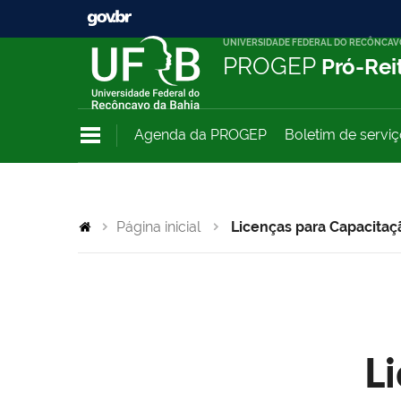
UNIVERSIDADE FEDERAL DO RECÔNCAV
PROGEP
Pró-Rei
Agenda da PROGEP
Boletim de servi
Página inicial
Licenças para Capacitaç
L