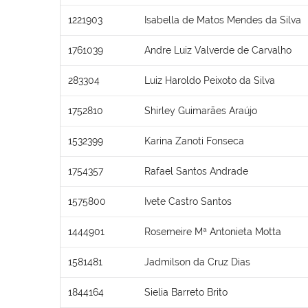
1221903
Isabella de Matos Mendes da Silva
1761039
Andre Luiz Valverde de Carvalho
283304
Luiz Haroldo Peixoto da Silva
1752810
Shirley Guimarães Araújo
1532399
Karina Zanoti Fonseca
1754357
Rafael Santos Andrade
1575800
Ivete Castro Santos
1444901
Rosemeire Mª Antonieta Motta
1581481
Jadmilson da Cruz Dias
1844164
Sielia Barreto Brito