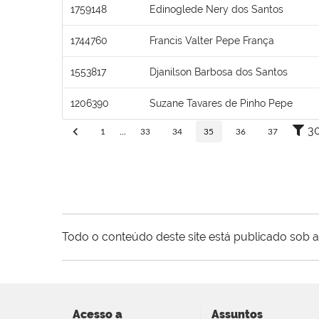
1759148
Edinoglede Nery dos Santos
1744760
Francis Valter Pepe França
1553817
Djanilson Barbosa dos Santos
1206390
Suzane Tavares de Pinho Pepe
3
1
...
33
34
35
36
37
Todo o conteúdo deste site está publicado sob a
Acesso a
Assuntos