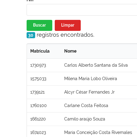
Buscar
Limpar
registros encontrados.
30
Matrícula
Nome
1730973
Carlos Alberto Santana da Silva
1575033
Milena Maria Lobo Oliveira
1739121
Alcyr César Fernandes Jr
1760100
Carlane Costa Feitosa
1661220
Camilo araújo Souza
1674023
Maria Conceição Costa Rivemales