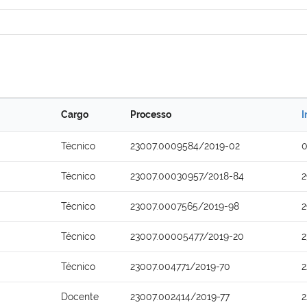
Cargo
Processo
I
Técnico
23007.0009584/2019-02
0
Técnico
23007.00030957/2018-84
2
Técnico
23007.0007565/2019-98
2
Técnico
23007.00005477/2019-20
2
Técnico
23007.004771/2019-70
2
Docente
23007.002414/2019-77
2