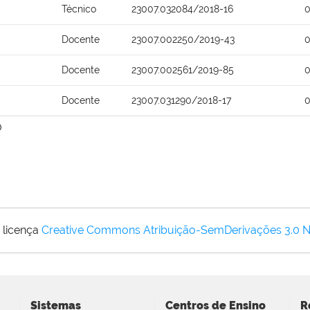
Técnico
23007.032084/2018-16
0
Docente
23007.002250/2019-43
0
Docente
23007.002561/2019-85
0
Docente
23007.031290/2018-17
0
0
 licença
Creative Commons Atribuição-SemDerivações 3.0 
Sistemas
Centros de Ensino
R