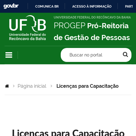
COMUNICA BR
ACESSO À INFORMAÇÃO
PARTI
IR
UNIVERSIDADE FEDERAL DO RECÔNCAVO DA BAHIA
PROGEP
Pró-Reitoria
PARA
O
de Gestão de Pessoas
CONTEÚDO
Buscar no portal
Página inicial
Licenças para Capacitação
Licenças para Capacitação