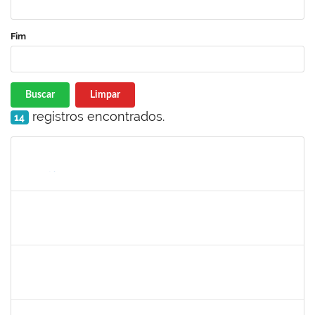
Fim
Buscar
Limpar
registros encontrados.
14
Matrícula
Nome
Cargo
Processo
Início
Fim
Status
thiago lus
30/11/-0001
30/11/-0001
Concluído
thiago lus
30/11/-0001
30/11/-0001
Concluído