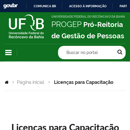
COMUNICA BR
ACESSO À INFORMAÇÃO
PARTI
IR
UNIVERSIDADE FEDERAL DO RECÔNCAVO DA BAHIA
PROGEP
Pró-Reitoria
PARA
O
de Gestão de Pessoas
CONTEÚDO
Buscar no portal
Página inicial
Licenças para Capacitação
Licenças para Capacitação