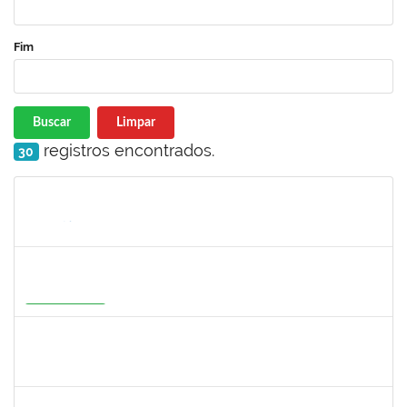
Fim
Buscar
Limpar
registros encontrados.
30
Matrícula
Nome
Cargo
Processo
Início
Fim
Status
2316943
MARIANGELA COSTA VIEIRA
23007.00001878/2026-75
20/05/2026
19/08/2026
Em Andamento
1526112
ELIANA SANTOS DE SOUZA
Técnico
23007.00006288/2026-24
11/05/2026
04/06/2026
Concluído