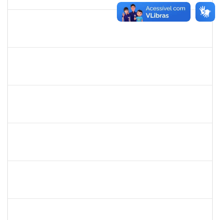
27/03/2026
Concluído
3145225
PRISCILLA LEONNOR ALENCAR FERREIRA
Docente
23007.00023303/2025-14
17/02/2026
17/05/2026
Concluído
1327881
LUCIANO SERGIO HOCEVAR
Docente
23007.00023001/2025-20
15/02/2026
14/05/2026
Concluído
1861104
GREICIANE DE SOUZA SANTOS
Técnico
23007.00014744/2025-53
22/12/2025
21/01/2026
Concluído
1841026
DEYSE DE SOUZA GONCALVES
Técnico
23007.00005041/2025-37
15/12/2025
14/01/2026
Concluído
1838442
VITORIA CAROLINE DA SILVA PORTO
Técnico
23007.00003277/2025-38
08/12/2025
19/01/2026
Concluído
1026881
KASSIO CARVALHO DA SILVA
Técnico