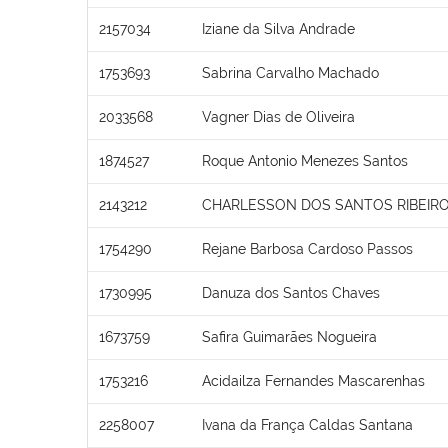
2157034
Iziane da Silva Andrade
1753693
Sabrina Carvalho Machado
2033568
Vagner Dias de Oliveira
1874527
Roque Antonio Menezes Santos
2143212
CHARLESSON DOS SANTOS RIBEIR
1754290
Rejane Barbosa Cardoso Passos
1730995
Danuza dos Santos Chaves
1673759
Safira Guimarães Nogueira
1753216
Acidailza Fernandes Mascarenhas
2258007
Ivana da França Caldas Santana