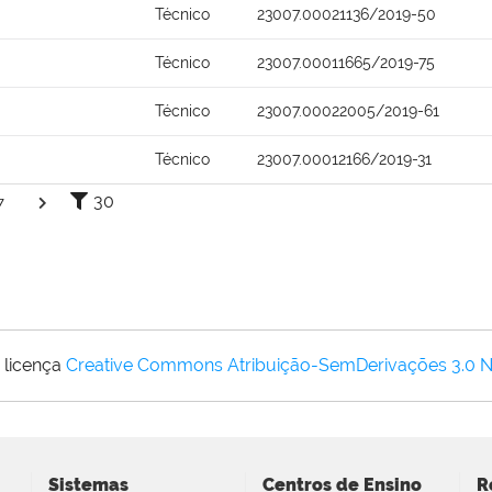
Técnico
23007.00021136/2019-50
Técnico
23007.00011665/2019-75
Técnico
23007.00022005/2019-61
Técnico
23007.00012166/2019-31
30
7
 licença
Creative Commons Atribuição-SemDerivações 3.0 
Sistemas
Centros de Ensino
R