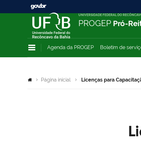
UNIVERSIDADE FEDERAL DO RECÔNCAV
PROGEP
Pró-Rei
Agenda da PROGEP
Boletim de servi
Página inicial
Licenças para Capacitaç
L