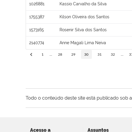
1026881
Kassio Carvalho da Silva
1755387
Kilson Oliveira dos Santos
1573165
Rosenir Silva dos Santos
2140774
Anne Magali Lima Neiva
1
...
28
29
30
31
32
...
3
Todo o conteúdo deste site está publicado sob a
Acesso a
Assuntos