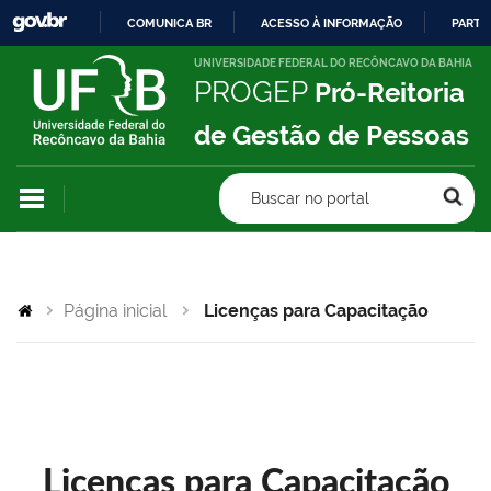
COMUNICA BR
ACESSO À INFORMAÇÃO
PARTI
IR
UNIVERSIDADE FEDERAL DO RECÔNCAVO DA BAHIA
PROGEP
Pró-Reitoria
PARA
O
de Gestão de Pessoas
CONTEÚDO
Buscar no portal
Página inicial
Licenças para Capacitação
Licenças para Capacitação