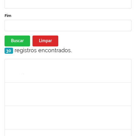
Fim
Buscar
Limpar
registros encontrados.
30
Matrícula
Nome
Cargo
Processo
Início
Fim
Status
1673939
Diogo Valença de Azevedo Costa
Docente
23007.00011289/2019-42
01/10/2019
30/11/2019
Concluído
1574089
Jose Raimundo Paim de Almeida
Técnico
23007.00016636/2019-09
01/10/2019
30/12/2019
Concluído