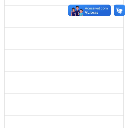
01/12/2019
Concluído
2877301
Maria Aparecida Pereira da Silva
Técnico
23007.00013869/2019-28
02/09/2019
01/12/2019
Concluído
1730945
Paulo José Conceição Santana
Técnico
23007.00012294/2019-67
01/09/2019
20/10/2019
Concluído
1673939
Diogo Valença de Azevedo Costa
Docente
23007.00011289/2019-42
01/09/2019
30/09/2019
Concluído
1556997
Rita de Cássia Silva Doria
Docente
23007.00011318/2019-35
01/09/2019
30/11/2019
Concluído
1719181
Rosa Alencar Santana de Almeida
Docente
23007.00012880/2019-56
01/09/2019
30/11/2019
Concluído
1421392
Jose Roberto Santos Sampaio
Docente