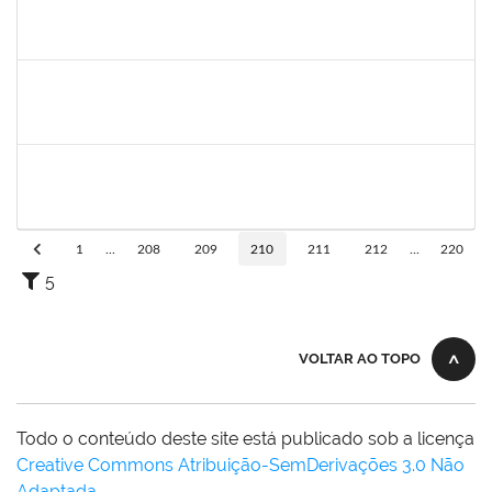
1755063
Juliana das Neves Santos
Técnico
23007.003359/2019-73
18/03/2019
16/04/2019
Concluído
1754476
Fernanda Aguiar Carneiro Martins
Docente
23007.002127/2019-66
18/03/2019
17/06/2019
Concluído
1651330
Ana Rita Santiago
Docente
23007.021409/2018-54
11/03/2019
10/06/2019
Concluído
1
...
208
209
210
211
212
...
220
5
VOLTAR AO TOPO
Todo o conteúdo deste site está publicado sob a licença
Creative Commons Atribuição-SemDerivações 3.0 Não
Adaptada
.