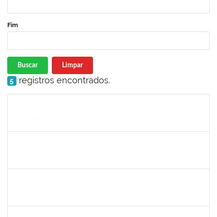
Fim
Buscar
Limpar
registros encontrados.
5
Matrícula
Nome
Cargo
Processo
Início
Fim
Status
285232
Ana Maria Coelho
Técnico
23007.005420/2019-07
25/03/2019
24/06/2019
Concluído
286395
Josefa de Jesus Oliveira
Técnico
23007.00001795/2019-09
25/03/2019
24/05/2019
Concluído