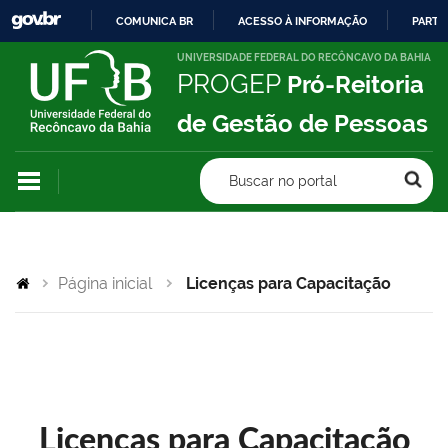
COMUNICA BR
ACESSO À INFORMAÇÃO
PARTI
IR
UNIVERSIDADE FEDERAL DO RECÔNCAVO DA BAHIA
PROGEP
Pró-Reitoria
PARA
O
de Gestão de Pessoas
CONTEÚDO
Buscar no portal
Página inicial
Licenças para Capacitação
Licenças para Capacitação