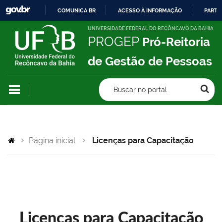
COMUNICA BR
ACESSO À INFORMAÇÃO
PARTI
IR
UNIVERSIDADE FEDERAL DO RECÔNCAVO DA BAHIA
PROGEP
Pró-Reitoria
PARA
O
de Gestão de Pessoas
CONTEÚDO
Buscar no portal
Página inicial
Licenças para Capacitação
Licenças para Capacitação