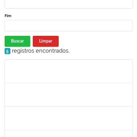
Fim
Buscar
Limpar
registros encontrados.
5
Matrícula
Nome
Cargo
Processo
Início
Fim
Status
HELENILDO SANTANA DOS SANTOS
HELENILDO SANTANA DOS SANTOS
Técnico
23007.00014634/2025-16
25/08/2025
23/09/2025
Concluído
1558280
JANETE DOS SANTOS
Técnico
23007.00015075/2025-40
22/08/2025
05/09/2025
Concluído