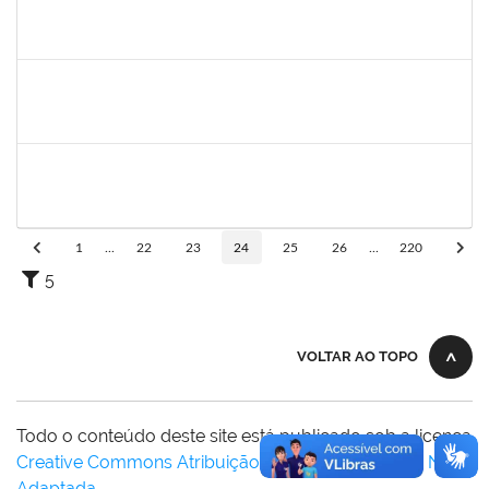
1217453
ANDRESSA HOSANA SOUZA DE OLIVEIRA
Técnico
23007.00008513/2025-92
18/08/2025
01/09/2025
Concluído
1451453
ANGELITA MARIA BOGADO
Docente
23007.00006022/2025-31
18/08/2025
15/11/2025
Concluído
1355180
ANTONIO CARLOS DE ALMEIDA PORTELA
Docente
23007.00013042/2025-29
18/08/2025
15/11/2025
Concluído
1
...
22
23
24
25
26
...
220
5
VOLTAR AO TOPO
Todo o conteúdo deste site está publicado sob a licença
Creative Commons Atribuição-SemDerivações 3.0 Não
Adaptada
.