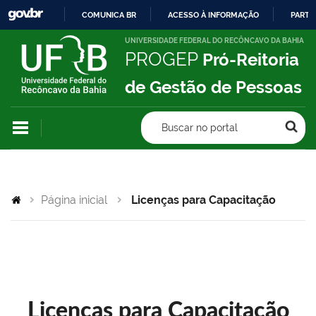
COMUNICA BR
ACESSO À INFORMAÇÃO
PARTI
IR
UNIVERSIDADE FEDERAL DO RECÔNCAVO DA BAHIA
PROGEP
Pró-Reitoria
PARA
O
de Gestão de Pessoas
CONTEÚDO
Buscar no portal
Página inicial
Licenças para Capacitação
Licenças para Capacitação