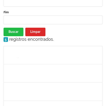
Fim
Buscar
Limpar
registros encontrados.
5
Matrícula
Nome
Cargo
Processo
Início
Fim
Status
2257966
CECILIA NASCIMENTO PIRES
Técnico
23007.00000327/2025-51
30/07/2025
29/08/2025
Concluído
1165758
VICTOR HUGO SOARES VALENTIM
23007.00012268/2025-72
26/07/2025
31/10/2025
Concluído