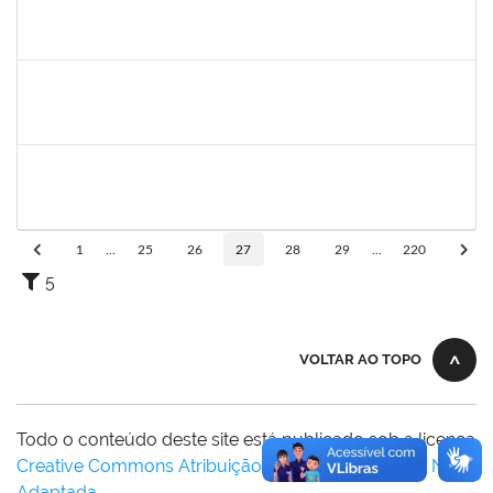
3066904
LARISSE DE FREITAS SILVA
Docente
23007.00011979/2025-18
24/07/2025
21/10/2025
Concluído
1847366
ANGELA CRISTINA DE OLIVEIRA LIMA
Técnico
23007.00005268/2025-19
22/07/2025
15/08/2025
Concluído
1007288
CARLOS ANDRE CIRQUEIRA QUEIROZ
Técnico
23007.00008041/2025-32
17/07/2025
15/08/2025
Concluído
1
...
25
26
27
28
29
...
220
5
VOLTAR AO TOPO
Todo o conteúdo deste site está publicado sob a licença
Creative Commons Atribuição-SemDerivações 3.0 Não
Adaptada
.