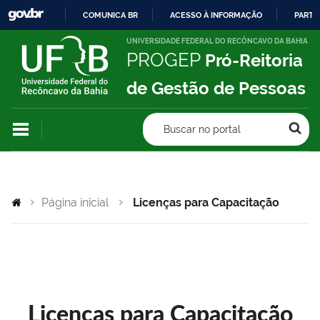
COMUNICA BR
ACESSO À INFORMAÇÃO
PARTI
IR
UNIVERSIDADE FEDERAL DO RECÔNCAVO DA BAHIA
PROGEP
Pró-Reitoria
PARA
O
de Gestão de Pessoas
CONTEÚDO
Buscar no portal
Página inicial
Licenças para Capacitação
Licenças para Capacitação