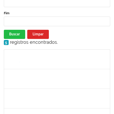
Fim
Buscar
Limpar
registros encontrados.
5
Matrícula
Nome
Cargo
Processo
Início
Fim
Status
2160310
PAULO RICARDO XAVIER ALMEIDA
Técnico
23007.00011101/2025-56
25/06/2025
25/07/2025
Concluído
2257639
ADRIELE GONZAGA DE MOURA
Técnico
23007.00004903/2025-77
25/06/2025
18/08/2025
Concluído