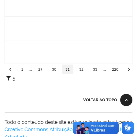
2259741
MOISES BRAGA RIBEIRO
Técnico
23007.00010775/2025-31
16/06/2025
15/07/2025
Concluído
1753043
MARCUS PIMENTEL OLIVEIRA
Técnico
23007.00012078/2025-61
09/06/2025
08/07/2025
Concluído
1670022
MARISE NASCIMENTO FLORES MOREIRA
Técnico
23007.00025959/2024-85
09/06/2025
08/07/2025
Concluído
1
...
29
30
31
32
33
...
220
5
VOLTAR AO TOPO
Todo o conteúdo deste site está publicado sob a licença
Creative Commons Atribuição-SemDerivações 3.0 Não
Adaptada
.