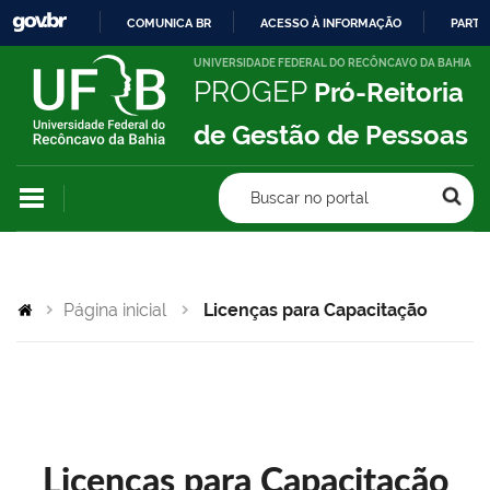
COMUNICA BR
ACESSO À INFORMAÇÃO
PARTI
IR
UNIVERSIDADE FEDERAL DO RECÔNCAVO DA BAHIA
PROGEP
Pró-Reitoria
PARA
O
de Gestão de Pessoas
CONTEÚDO
Buscar no portal
Página inicial
Licenças para Capacitação
Licenças para Capacitação