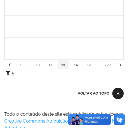
2420879
TIAGO ANSELMO PEREIRA MACIEL
Técnico
23007.00019893/2025-31
06/10/2025
03/01/2026
Concluído
2257623
SILVANIA CONCEICAO SILVA
Técnico
23007.00004824/2025-76
06/10/2025
04/11/2025
Concluído
1837428
DANIELE CONCEICAO MARQUES
23007.00005260/2025-41
01/10/2025
31/10/2025
Concluído
1
...
13
14
15
16
17
...
220
5
VOLTAR AO TOPO
Todo o conteúdo deste site está publicado sob a licença
Creative Commons Atribuição-SemDerivações 3.0 Não
Adaptada
.