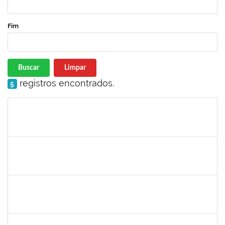
Fim
Buscar
Limpar
registros encontrados.
5
Matrícula
Nome
Cargo
Processo
Início
Fim
Status
2257489
MARCELO DE JESUS DE AZEVEDO
Técnico
23007.00017995/2025-61
06/10/2025
31/10/2025
Concluído
1190254
CAMILA MAIA NOGUEIRA
Técnico
23007.00019162/2025-77
06/10/2025
04/11/2025
Concluído