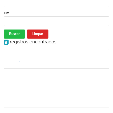
Fim
Buscar
Limpar
registros encontrados.
5
Matrícula
Nome
Cargo
Processo
Início
Fim
Status
1690372
Leandro Moura da Silva Bom Conselho
Técnico
23007.00017099/2019-21
06/01/2020
05/04/2020
Concluído
1984868
Edson Conceição Silva
Técnico
23007.00024122/2019-35
06/01/2020
04/02/2020
Concluído