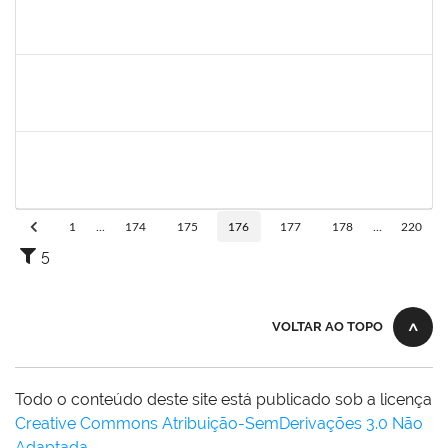
1874527
Roque Antonio Menezes Santos
Técnico
23007.00022415/2019-49
06/01/2020
31/01/2020
Concluído
1885108
Ronaldo Carvalho da Silva
Técnico
23007.00021700/2019-51
06/01/2020
05/03/2020
Concluído
2016445
Alexsandro Gomes dos Santos
Técnico
23007.00025098/2019-67
06/01/2020
04/02/2020
Concluído
1
...
174
175
176
177
178
...
220
5
VOLTAR AO TOPO
Todo o conteúdo deste site está publicado sob a licença
Creative Commons Atribuição-SemDerivações 3.0 Não
Adaptada
.