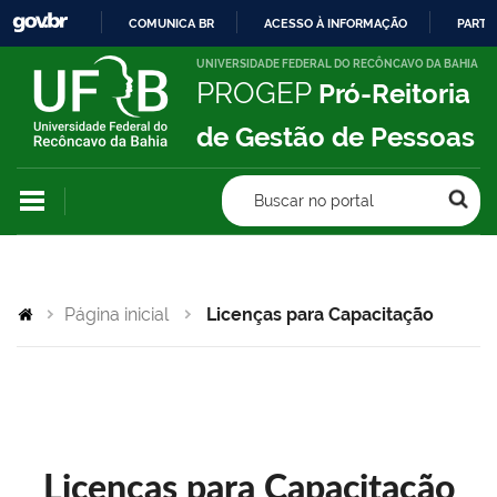
COMUNICA BR
ACESSO À INFORMAÇÃO
PARTI
IR
UNIVERSIDADE FEDERAL DO RECÔNCAVO DA BAHIA
PROGEP
Pró-Reitoria
PARA
O
de Gestão de Pessoas
CONTEÚDO
Buscar no portal
Página inicial
Licenças para Capacitação
Licenças para Capacitação