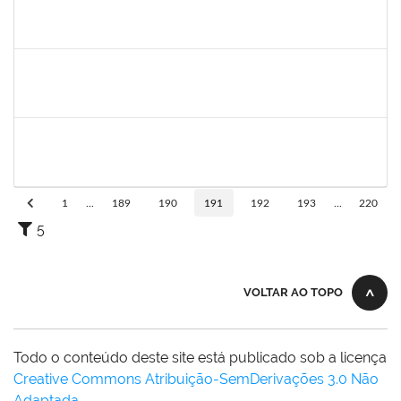
1647923
José Sérgio Santos da Silva
Técnico
23007.00009373/2019-73
13/08/2019
12/11/2019
Concluído
1754170
François Santos de Brito
Técnico
23007.00018577/2019-79
12/08/2019
11/10/2019
Concluído
1761266
Joel Carlos Coutinho da Silva Filho
Técnico
23007.00002833/2019-16
06/08/2019
04/10/2019
Concluído
1
...
189
190
191
192
193
...
220
5
VOLTAR AO TOPO
Todo o conteúdo deste site está publicado sob a licença
Creative Commons Atribuição-SemDerivações 3.0 Não
Adaptada
.