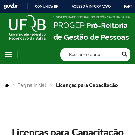
COMUNICA BR
ACESSO À INFORMAÇÃO
PARTI
IR
UNIVERSIDADE FEDERAL DO RECÔNCAVO DA BAHIA
PROGEP
Pró-Reitoria
PARA
O
de Gestão de Pessoas
CONTEÚDO
Buscar no portal
Página inicial
Licenças para Capacitação
Licenças para Capacitação