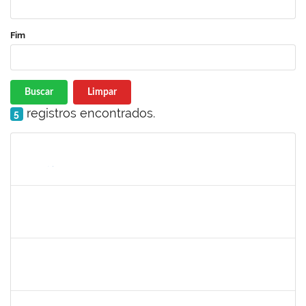
Fim
Buscar
Limpar
registros encontrados.
5
Matrícula
Nome
Cargo
Processo
Início
Fim
Status
1567525
Neilton da Silva
Docente
23007.00017511/2019-52
19/08/2019
18/11/2019
Concluído
1753026
Osman de Souza Lemos
Técnico
23007.00019048/2019-69
16/08/2019
15/11/2019
Concluído