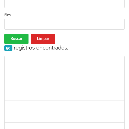
Fim
Buscar
Limpar
registros encontrados.
50
Matrícula
Nome
Cargo
Processo
Início
Fim
Status
1873900
José Francisco Coutinho
Técnico
23007.00005909/2019-93
21/05/2019
19/06/2019
Concluído
1198810
Isabel Cristina Ferreira dos Reis
Docente
23007.0006216/2019-49
15/05/2019
31/07/2019
Concluído