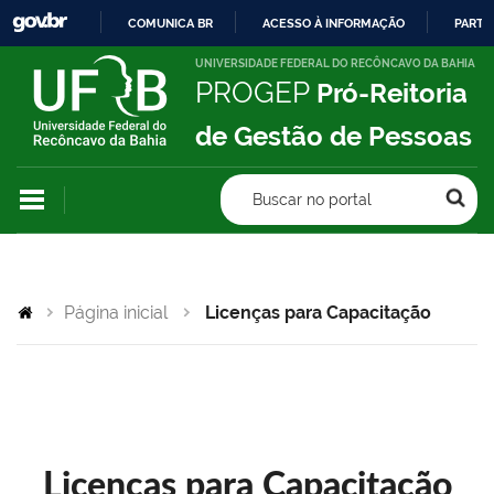
COMUNICA BR
ACESSO À INFORMAÇÃO
PARTI
IR
UNIVERSIDADE FEDERAL DO RECÔNCAVO DA BAHIA
PROGEP
Pró-Reitoria
PARA
O
de Gestão de Pessoas
CONTEÚDO
Buscar no portal
Página inicial
Licenças para Capacitação
Licenças para Capacitação