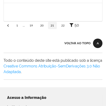
Concluído
1652145
Daiana Conceição Souza
Técnico
23007.002124/2019-50
18/02/2019
19/04/2019
Concluído
50
1
...
19
20
21
22
VOLTAR AO TOPO
Todo o conteúdo deste site está publicado sob a licença
Creative Commons Atribuição-SemDerivações 3.0 Não
Adaptada
.
Acesso a Informação