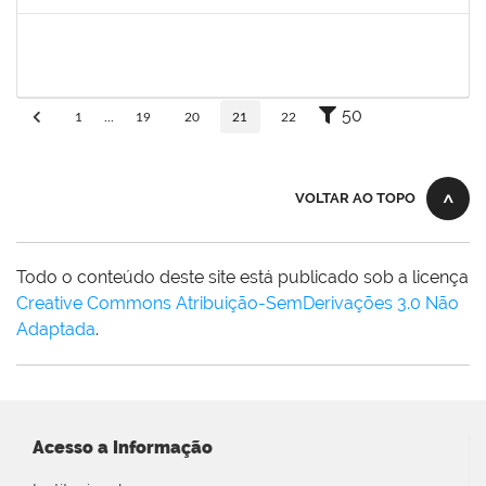
Concluído
eron
30/11/-0001
30/11/-0001
Concluído
50
1
...
19
20
21
22
VOLTAR AO TOPO
Todo o conteúdo deste site está publicado sob a licença
Creative Commons Atribuição-SemDerivações 3.0 Não
Adaptada
.
Acesso a Informação