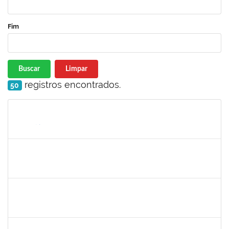
Fim
Buscar
Limpar
registros encontrados.
50
Matrícula
Nome
Cargo
Processo
Início
Fim
Status
285232
Ana Maria Coelho
Técnico
23007.005420/2019-07
25/03/2019
24/06/2019
Concluído
286395
Josefa de Jesus Oliveira
Técnico
23007.00001795/2019-09
25/03/2019
24/05/2019
Concluído