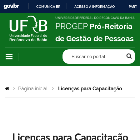
COMUNICA BR
ACESSO À INFORMAÇÃO
PARTI
IR
UNIVERSIDADE FEDERAL DO RECÔNCAVO DA BAHIA
PROGEP
Pró-Reitoria
PARA
O
de Gestão de Pessoas
CONTEÚDO
Buscar no portal
Página inicial
Licenças para Capacitação
Licenças para Capacitação