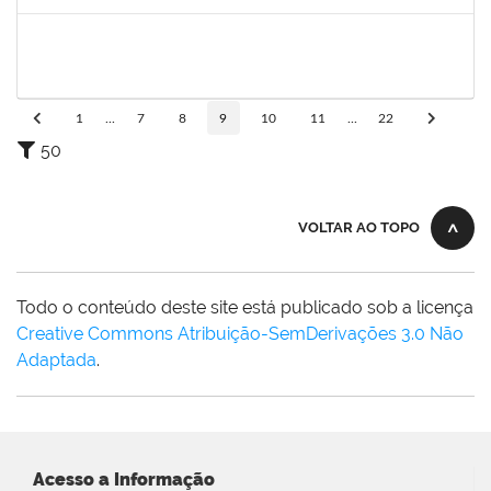
Concluído
2033165
RODRIGO DE SOUZA
Técnico
23007.00031550/2023-63
26/01/2024
09/02/2024
Concluído
1
...
7
8
9
10
11
...
22
50
VOLTAR AO TOPO
Todo o conteúdo deste site está publicado sob a licença
Creative Commons Atribuição-SemDerivações 3.0 Não
Adaptada
.
Acesso a Informação