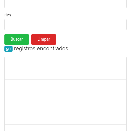
Fim
Buscar
Limpar
registros encontrados.
50
Matrícula
Nome
Cargo
Processo
Início
Fim
Status
1647276
ONEIDE ANDRADE DA COSTA
Técnico
23007.00002554/2024-65
11/03/2024
03/05/2024
Concluído
2126474
SUELLY PINTO TEIXEIRA DE MORAIS
23007.00022659/2024-42
11/03/2024
08/06/2025
Concluído