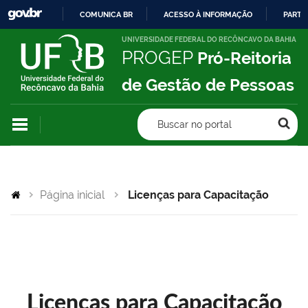
COMUNICA BR
ACESSO À INFORMAÇÃO
PARTI
IR
UNIVERSIDADE FEDERAL DO RECÔNCAVO DA BAHIA
PROGEP
Pró-Reitoria
PARA
O
de Gestão de Pessoas
CONTEÚDO
Buscar no portal
Página inicial
Licenças para Capacitação
Licenças para Capacitação