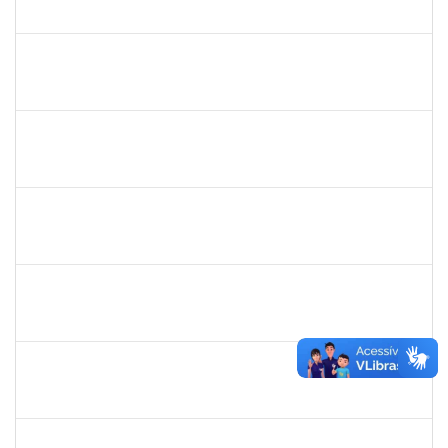
23007.00019486/2023-65
22/02/2024
19/04/2024
Concluído
1755349
MARYLUCIA DE SOUZA RIBEIRO SAMPAIO
Técnico
23007.00000696/2024-82
19/02/2024
20/03/2024
Concluído
1795166
MARCIA CRISTINA ROCHA COSTA
Docente
23007.00021586/2023-13
19/02/2024
19/05/2024
Concluído
1871134
LUCILENE ROCHA SANTOS
Técnico
23007.00024205/2023-13
19/02/2024
19/03/2024
Concluído
1983524
EVANGIVALDO BATISTA DOS SANTOS
Técnico
23007.00029886/2023-80
19/02/2024
19/03/2024
Concluído
2013699
THIALA PEREIRA LORDELLO COSTA
Técnico
23007.00000450/2024-31
19/02/2024
19/03/2024
Concluído
2163989