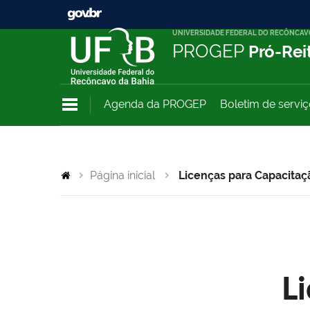
UNIVERSIDADE FEDERAL DO RECÔNCAV
PROGEP
Pró-Rei
Agenda da PROGEP
Boletim de servi
Página inicial
Licenças para Capacitaç
L