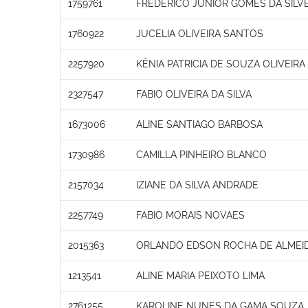
1759761
FREDERICO JUNIOR GOMES DA SILVE
1760922
JUCELIA OLIVEIRA SANTOS
2257920
KÊNIA PATRICIA DE SOUZA OLIVEIR
2327547
FABIO OLIVEIRA DA SILVA
1673006
ALINE SANTIAGO BARBOSA
1730986
CAMILLA PINHEIRO BLANCO
2157034
IZIANE DA SILVA ANDRADE
2257749
FABIO MORAIS NOVAES
2015363
ORLANDO EDSON ROCHA DE ALMEI
1213541
ALINE MARIA PEIXOTO LIMA
2761255
KAROLINE NUNES DA GAMA SOUZA