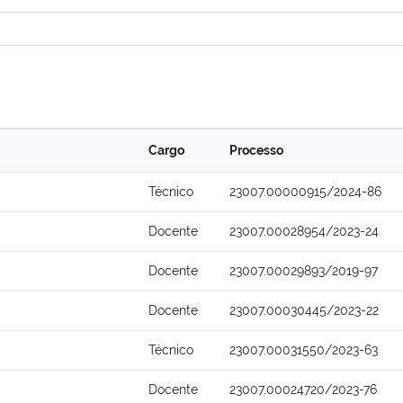
Cargo
Processo
Técnico
23007.00000915/2024-86
Docente
23007.00028954/2023-24
Docente
23007.00029893/2019-97
Docente
23007.00030445/2023-22
Técnico
23007.00031550/2023-63
Docente
23007.00024720/2023-76