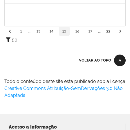
Concluído
1574103
LORENA DOS SANTOS SANTANA COUTINHO
Técnico
23007.00021284/2021-25
21/10/2021
19/11/2021
Concluído
1
...
13
14
15
16
17
...
22
50
VOLTAR AO TOPO
Todo o conteúdo deste site está publicado sob a licença
Creative Commons Atribuição-SemDerivações 3.0 Não
Adaptada
.
Acesso a Informação