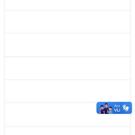
23007.00001325/2022-80
25/04/2022
24/05/2022
Concluído
1542424
FERNANDA DE FREITAS VIRGINIO NUNES
Docente
23007.00002652/2022-44
18/04/2022
06/05/2022
Concluído
1918559
RAMONA GARCIA SOUZA DOMINGUEZ
Docente
23007.00028070/2021-36
13/04/2022
11/07/2022
Concluído
2311794
RAPHAEL MARINHO SIQUEIRA
Técnico
23007.00007224/2022-81
13/04/2022
12/05/2022
Concluído
2257464
LUIZ ANTONIO CONCEICAO DE CARVALHO
Técnico
23007.00004583/2022-93
12/04/2022
10/07/2022
Concluído
1046848
ROSILDA SANTANA DOS SANTOS
Técnico
23007.00004577/2022-61
01/04/2022
29/06/2022
Concluído
1654404