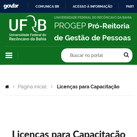
COMUNICA BR
ACESSO À INFORMAÇÃO
PARTI
IR
UNIVERSIDADE FEDERAL DO RECÔNCAVO DA BAHIA
PROGEP
Pró-Reitoria
PARA
O
de Gestão de Pessoas
CONTEÚDO
Buscar no portal
Página inicial
Licenças para Capacitação
Licenças para Capacitação