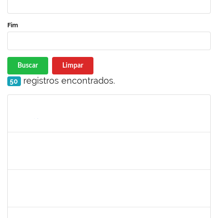
Fim
Buscar
Limpar
registros encontrados.
50
Matrícula
Nome
Cargo
Processo
Início
Fim
Status
2311794
RAPHAEL MARINHO SIQUEIRA
Técnico
23007.00016543/2022-86
01/09/2022
28/09/2022
Concluído
1774702
ANTONIO PEREIRA NETO
Técnico
23007.00018233/2022-46
01/09/2022
30/11/2022
Concluído