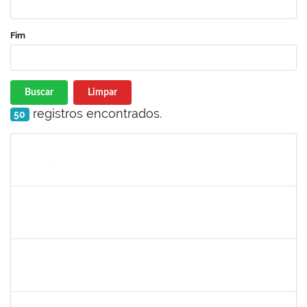
Fim
Buscar
Limpar
registros encontrados.
50
Matrícula
Nome
Cargo
Processo
Início
Fim
Status
2266437
LAEDSON SILVA PEDREIRA
Técnico
23007.00006787/2021-49
04/10/2021
03/01/2022
Concluído
1558280
JANETE DOS SANTOS
Técnico
23007.00016445/2021-19
15/09/2021
14/10/2021
Concluído