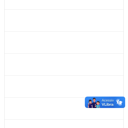
23007.00028368/2019-47
19/11/2020
18/12/2020
Concluído
2170430
Marcos Augusto Oliveira Sales
Técnico
23007.00026821/2019-09
13/10/2020
12/01/2021
Concluído
2157672
FERNANDA LAGO BORGES OLIVEIRA
Técnico
23007.0001604/2020-22
01/10/2020
15/10/2020
Concluído
1984868
Edson Conceição Santos
Técnico
23007.00004651/2020-09
01/10/2020
30/10/2020
Concluído
1752889
Virgilio Justiniano dos Santos Filho
Técnico
23007.00020149/2019-24
24/09/2020
23/10/2020
Concluído
1449978
DJENANE BRASIL DA CONCEICAO
Docente
23007.00012754/2020-60
21/09/2020
20/12/2020
Concluído
1841026