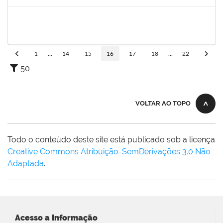
Concluído
287121
Aida Celeste Silveira Maia
Técnico
23007.00001106/2020-82
04/05/2020
03/08/2020
Concluído
1
...
14
15
16
17
18
...
22
50
VOLTAR AO TOPO
Todo o conteúdo deste site está publicado sob a licença
Creative Commons Atribuição-SemDerivações 3.0 Não
Adaptada
.
Acesso a Informação