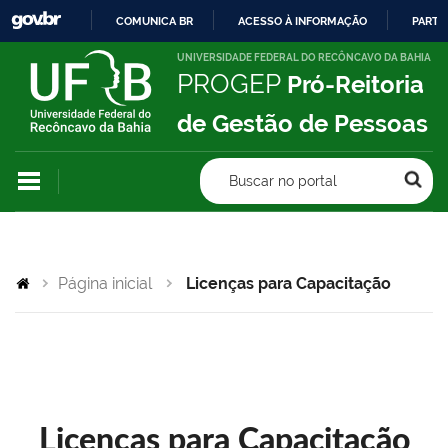
COMUNICA BR
ACESSO À INFORMAÇÃO
PARTI
IR
UNIVERSIDADE FEDERAL DO RECÔNCAVO DA BAHIA
PROGEP
Pró-Reitoria
PARA
O
de Gestão de Pessoas
CONTEÚDO
Buscar no portal
Página inicial
Licenças para Capacitação
Licenças para Capacitação