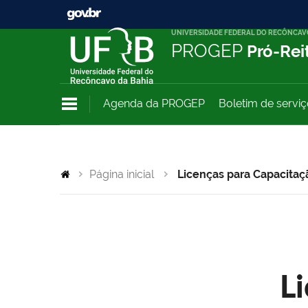
UNIVERSIDADE FEDERAL DO RECÔNCAV
PROGEP
Pró-Rei
Agenda da PROGEP
Boletim de servi
Página inicial
Licenças para Capacitaç
L