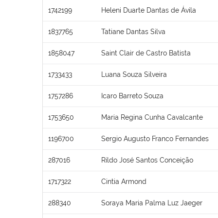
1742199
Heleni Duarte Dantas de Ávila
1837765
Tatiane Dantas Silva
1858047
Saint Clair de Castro Batista
1733433
Luana Souza Silveira
1757286
Icaro Barreto Souza
1753650
Maria Regina Cunha Cavalcante
1196700
Sergio Augusto Franco Fernandes
287016
Rildo José Santos Conceição
1717322
Cintia Armond
288340
Soraya Maria Palma Luz Jaeger