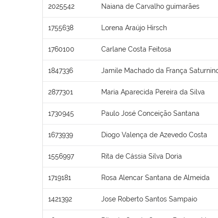
2025542
Naiana de Carvalho guimarães
1755638
Lorena Araújo Hirsch
1760100
Carlane Costa Feitosa
1847336
Jamile Machado da França Saturnin
2877301
Maria Aparecida Pereira da Silva
1730945
Paulo José Conceição Santana
1673939
Diogo Valença de Azevedo Costa
1556997
Rita de Cássia Silva Doria
1719181
Rosa Alencar Santana de Almeida
1421392
Jose Roberto Santos Sampaio