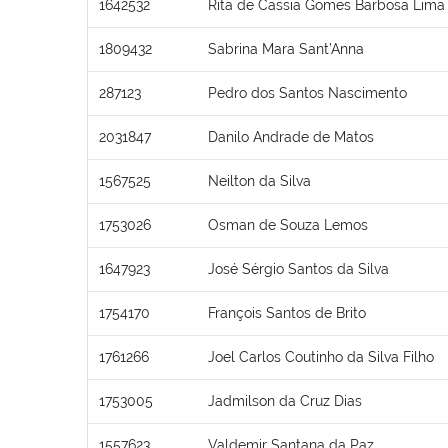
1642532
Rita de Cassia Gomes Barbosa Lima
1809432
Sabrina Mara Sant’Anna
287123
Pedro dos Santos Nascimento
2031847
Danilo Andrade de Matos
1567525
Neilton da Silva
1753026
Osman de Souza Lemos
1647923
José Sérgio Santos da Silva
1754170
François Santos de Brito
1761266
Joel Carlos Coutinho da Silva Filho
1753005
Jadmilson da Cruz Dias
1557623
Valdemir Santana da Paz