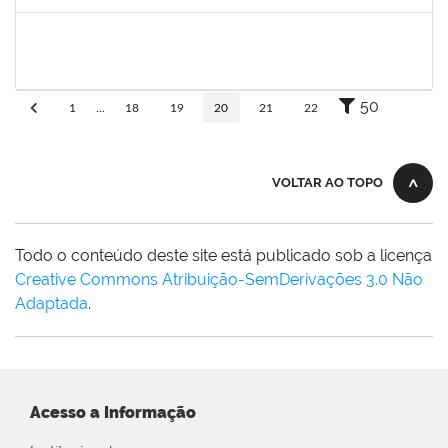
Concluído
1836241
Rodrigo Fernandes Cunha
Técnico
23007.0010214/2019-64
13/05/2019
11/06/2019
Concluído
50
1
...
18
19
20
21
22
VOLTAR AO TOPO
Todo o conteúdo deste site está publicado sob a licença
Creative Commons Atribuição-SemDerivações 3.0 Não
Adaptada
.
Acesso a Informação