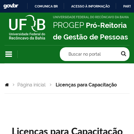
COMUNICA BR
ACESSO À INFORMAÇÃO
PARTI
IR
UNIVERSIDADE FEDERAL DO RECÔNCAVO DA BAHIA
PROGEP
Pró-Reitoria
PARA
O
de Gestão de Pessoas
CONTEÚDO
Buscar no portal
Página inicial
Licenças para Capacitação
Licenças para Capacitação