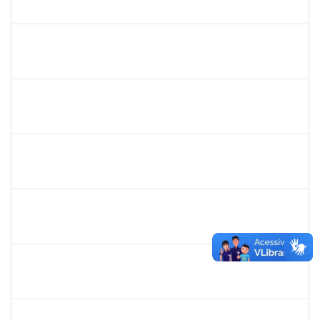
23007.00011349/2019-71
08/07/2019
05/09/2019
Concluído
1730935
Tiago Fernandes Athayde Novaes
Técnico
23007.00011235/2019-45
05/07/2019
04/09/2019
Concluído
1755638
Lorena Araújo Hirsch
Técnico
23007.0009956/2019-46
03/07/2019
01/08/2019
Concluído
1755349
Marylucia de Souza Ribeiro Sampaio
Técnico
23007.00011339/2019-50
03/07/2019
30/09/2019
Concluído
1871134
Lucilene Rocha Santos
Técnico
23007.00012741/2019-26
03/07/2019
01/08/2019
Concluído
1332587
Silvana Lúcia da Silva Lima
Docente
23007.00010479/2019-87
01/07/2019
29/08/2019
Concluído
1715969