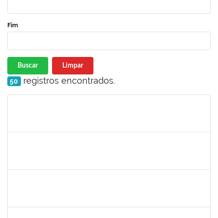
Fim
Buscar
Limpar
registros encontrados.
50
Matrícula
Nome
Cargo
Processo
Início
Fim
Status
1754452
Ana Claudia dos Reis Atche
Técnico
23007.00009853/2019-14
01/08/2019
31/10/2019
Concluído
1757910
Adriana Monteiro Carvalho Hupsel
Técnico
23007.00011817/2019-45
01/08/2019
29/09/2019
Concluído