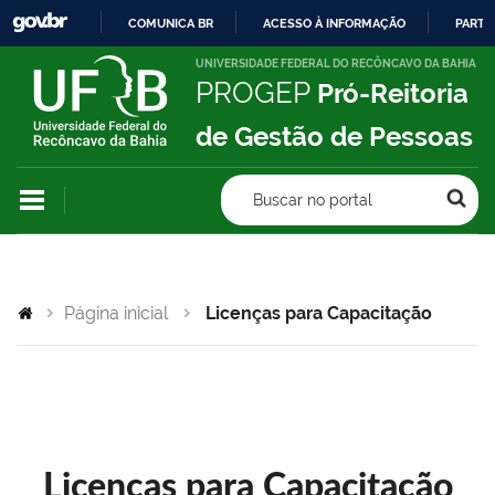
COMUNICA BR
ACESSO À INFORMAÇÃO
PARTI
IR
UNIVERSIDADE FEDERAL DO RECÔNCAVO DA BAHIA
PROGEP
Pró-Reitoria
PARA
O
de Gestão de Pessoas
CONTEÚDO
Buscar no portal
Página inicial
Licenças para Capacitação
Licenças para Capacitação