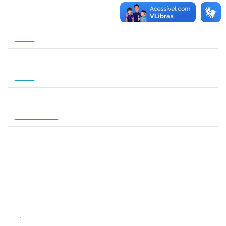
15/11/2026
Futuro
1568651
DORIS FIRMINO RABELO
Docente
23007.00005239/2026-23
17/08/2026
14/11/2026
Futuro
1295826
PAULA HAYASI PINHO
Docente
23007.00008193/2026-96
15/08/2026
12/11/2026
Futuro
1933679
ITALO RICARDO SANTOS ALELUIA
Docente
23007.00004585/2026-27
01/08/2026
29/10/2026
Em Andamento
1716221
LEANDRO ANTONIO DE ALMEIDA
Docente
23007.00008130/2026-51
01/08/2026
29/10/2026
Em Andamento
3159765
ANA LUISA DE CASTRO COIMBRA
Docente
23007.00007639/2026-19
30/07/2026
27/10/2026
Em Andamento
3154134
SÁTILA SOUZA RIBEIRO
Docente