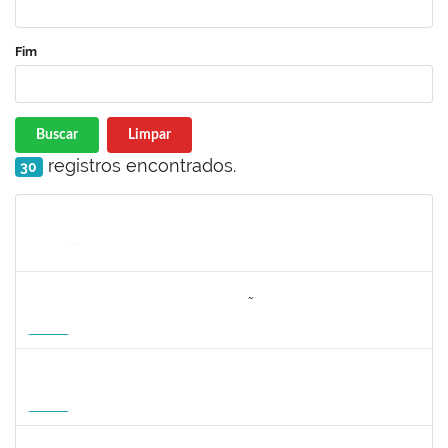
Fim
Buscar
Limpar
registros encontrados.
30
Matrícula
Nome
Cargo
Processo
Início
Fim
Status
3064953
EVANDRO DE OLIVEIRA MAGALHÃES FILHO
Docente
3007.00000880/2026-55
08/04/2027
06/07/2027
Futuro
1162621
WILLIAM OLIVEIRA SILVA SANTOS
Técnico
23007.00012085/2025-66
11/01/2027
05/02/2027
Futuro