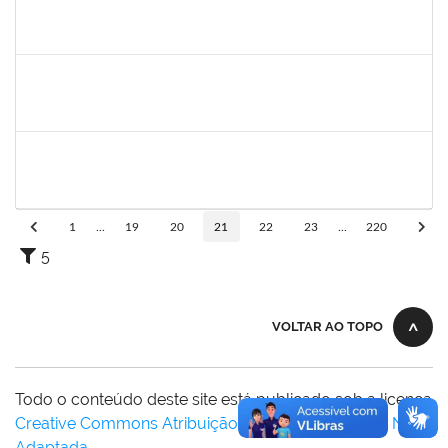
1719181
Rosa Alencar Santana de Almeida
Docente
23007.00012036/2025-31
02/09/2025
30/11/2025
Concluído
1835542
TARCISIO FERNANDES CORDEIRO
Docente
23007.00004631/2025-49
02/09/2025
30/11/2025
Concluído
1645758
LUCIA MARIA AQUINO DE QUEIROZ
Docente
23007.00010474/2025-10
02/09/2025
30/11/2025
Concluído
1
...
19
20
21
22
23
...
220
5
VOLTAR AO TOPO
Todo o conteúdo deste site está publicado sob a licença
Creative Commons Atribuição-SemDerivações 3.0 Não
Adaptada
.