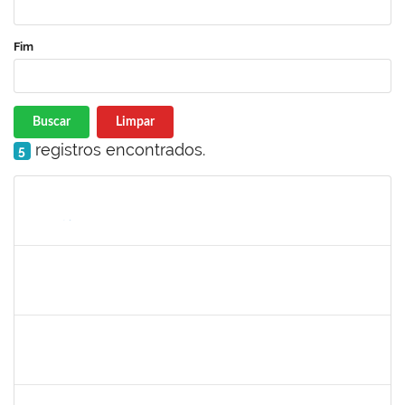
Fim
Buscar
Limpar
registros encontrados.
5
Matrícula
Nome
Cargo
Processo
Início
Fim
Status
287121
AIDA CELESTE SILVEIRA MAIA
Técnico
23007.00016902/2025-84
04/09/2025
19/09/2025
Concluído
1381835
JULIO ELOISIO BRANDAO DA SILVA
Docente
23007.00008877/2025-61
02/09/2025
30/11/2025
Concluído