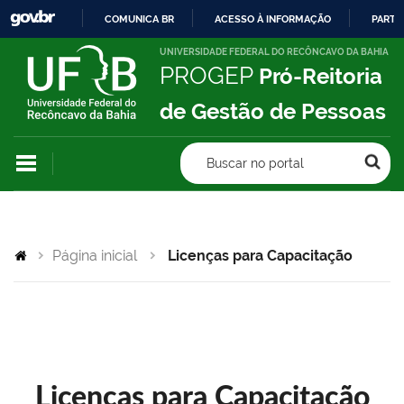
COMUNICA BR
ACESSO À INFORMAÇÃO
PARTI
IR
UNIVERSIDADE FEDERAL DO RECÔNCAVO DA BAHIA
PROGEP
Pró-Reitoria
PARA
O
de Gestão de Pessoas
CONTEÚDO
Buscar no portal
Página inicial
Licenças para Capacitação
Licenças para Capacitação