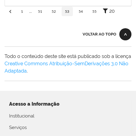
19/04/2019
Concluído
20
1
...
51
52
53
54
55
VOLTAR AO TOPO
Todo o conteúdo deste site está publicado sob a licença
Creative Commons Atribuição-SemDerivações 3.0 Não
Adaptada
.
Acesso a Informação
Institucional
Serviços