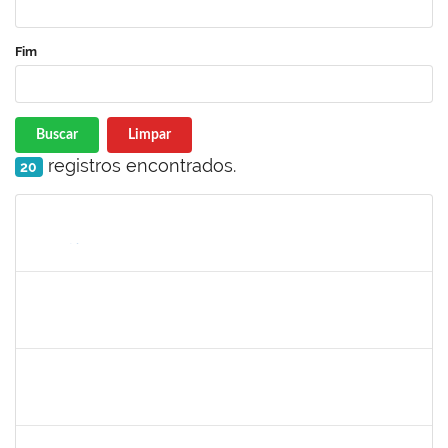
Fim
Buscar
Limpar
registros encontrados.
20
Matrícula
Nome
Cargo
Processo
Início
Fim
Status
1844164
Sielia Barreto Brito
Docente
23007.32285/2018-21
01/04/2019
01/07/2019
Concluído
20492
Luciana dos Reis C. Passos
Técnico
23007.005685/2019-30
01/04/2019
30/05/2019
Concluído