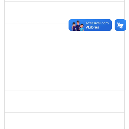
1206390
Suzane Tavares de Pinho Pepe
Docente
23007.031290/2018-17
03/03/2019
31/05/2019
Concluído
1755323
Eron Lemos Piton
Técnico
23007.00001072/2019-33
01/03/2019
29/05/2019
Concluído
1717024
Nilson Antonio Ferreira Roseira
Docente
23007.003851/2019-78
25/02/2019
24/03/2019
Concluído
1527893
Rita de Cácia Santos Chagas
Docente
23007.003763/2019-29
25/02/2019
24/03/2019
Concluído
1753230
Geraldo Ribeiro Costa Fentanes
Técnico
23007.002454/2019-64
21/02/2019
22/03/2019
Concluído
1652145
Daiana Conceição Souza
Técnico
23007.002124/2019-50
18/02/2019