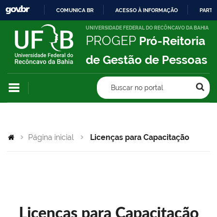
COMUNICA BR
ACESSO À INFORMAÇÃO
PARTI
IR
UNIVERSIDADE FEDERAL DO RECÔNCAVO DA BAHIA
PROGEP
Pró-Reitoria
PARA
O
de Gestão de Pessoas
CONTEÚDO
Buscar no portal
Página inicial
Licenças para Capacitação
Licenças para Capacitação