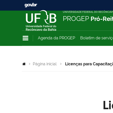
UNIVERSIDADE FEDERAL DO RECÔNCAV
PROGEP
Pró-Rei
Agenda da PROGEP
Boletim de servi
Página inicial
Licenças para Capacitaç
L