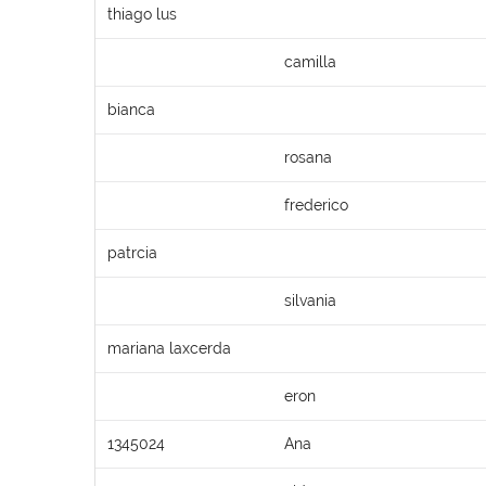
thiago lus
camilla
bianca
rosana
frederico
patrcia
silvania
mariana laxcerda
eron
1345024
Ana