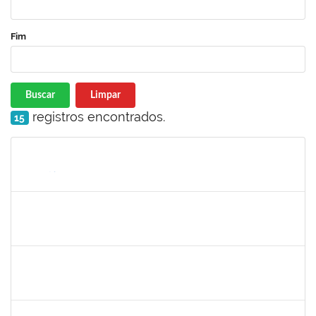
Fim
Buscar
Limpar
registros encontrados.
15
Matrícula
Nome
Cargo
Processo
Início
Fim
Status
1661806
Milena Araujo Souza
Técnico
23007.00000920/2019-63
11/02/2019
10/05/2019
Concluído
1572254
Caroline de Jesus Fonseca da Silva
Técnico
23007.000254/2019-03
04/02/2019
04/05/2019
Concluído