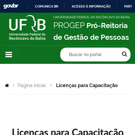
COMUNICA BR
ACESSO À INFORMAÇÃO
PARTI
IR
UNIVERSIDADE FEDERAL DO RECÔNCAVO DA BAHIA
PROGEP
Pró-Reitoria
PARA
O
de Gestão de Pessoas
CONTEÚDO
Buscar no portal
Página inicial
Licenças para Capacitação
Licenças para Capacitação