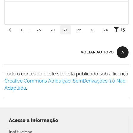
jefferson
30/11/-0001
30/11/-0001
Concluído
15
1
...
69
70
71
72
73
74
VOLTAR AO TOPO
Todo o conteúdo deste site está publicado sob a licença
Creative Commons Atribuição-SemDerivações 3.0 Não
Adaptada
.
Acesso a Informação
Institucional