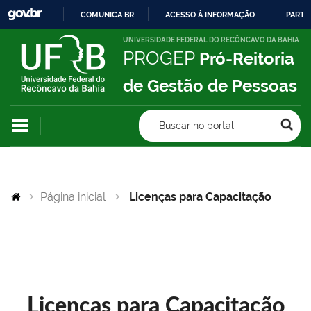
COMUNICA BR
ACESSO À INFORMAÇÃO
PARTI
IR
UNIVERSIDADE FEDERAL DO RECÔNCAVO DA BAHIA
PROGEP
Pró-Reitoria
PARA
O
de Gestão de Pessoas
CONTEÚDO
Buscar no portal
Página inicial
Licenças para Capacitação
Licenças para Capacitação