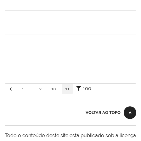
30/11/-0001
30/11/-0001
Concluído
aida
30/11/-0001
30/11/-0001
Concluído
fabricio mor
30/11/-0001
30/11/-0001
Concluído
adriele
30/11/-0001
30/11/-0001
Concluído
100
1
...
9
10
11
VOLTAR AO TOPO
Todo o conteúdo deste site está publicado sob a licença