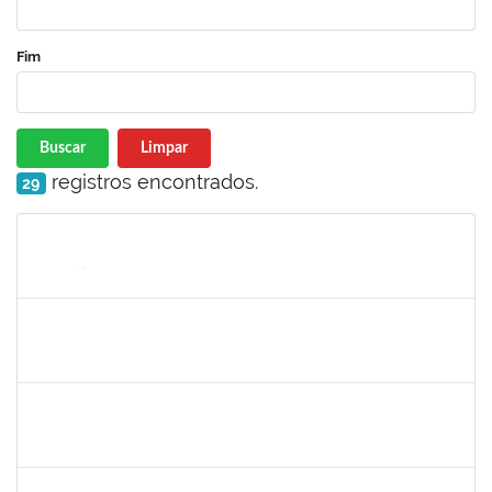
Fim
Buscar
Limpar
registros encontrados.
29
Matrícula
Nome
Cargo
Processo
Início
Fim
Status
maria fabiana
30/11/-0001
30/11/-0001
Concluído
lelia
30/11/-0001
30/11/-0001
Concluído