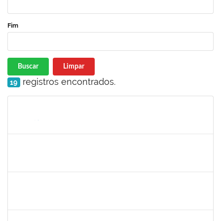
Fim
Buscar
Limpar
registros encontrados.
19
Matrícula
Nome
Cargo
Processo
Início
Fim
Status
jose alipio
30/11/-0001
30/11/-0001
Concluído
23007.00013255/2024-04
30/11/-0001
30/11/-0001
Concluído