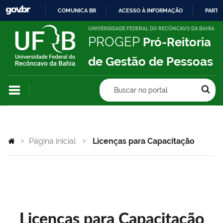
COMUNICA BR
ACESSO À INFORMAÇÃO
PARTI
IR
UNIVERSIDADE FEDERAL DO RECÔNCAVO DA BAHIA
PROGEP
Pró-Reitoria
PARA
O
de Gestão de Pessoas
CONTEÚDO
Buscar no portal
Página inicial
Licenças para Capacitação
Licenças para Capacitação