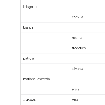
thiago lus
camilla
bianca
rosana
frederico
patrcia
silvania
mariana laxcerda
eron
1345024
Ana