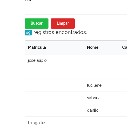
Buscar
Limpar
registros encontrados.
19
Matrícula
Nome
Ca
jose alipio
lucilene
sabrina
danilo
thiago lus