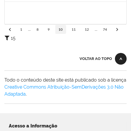
1670022
MARISE NASCIMENTO FLORES MOREIRA
Técnico
23007.00025959/2024-85
09/06/2025
08/07/2025
Concluído
1
...
8
9
10
11
12
...
74
15
VOLTAR AO TOPO
Todo o conteúdo deste site está publicado sob a licença
Creative Commons Atribuição-SemDerivações 3.0 Não
Adaptada
.
Acesso a Informação