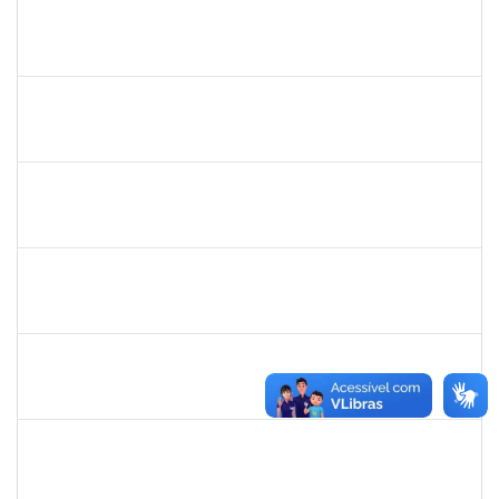
1241198
TAYANE CERQUEIRA DA SILVA DOS SANTOS
Técnico
23007.00006011/2025-37
26/06/2025
25/07/2025
Concluído
2257968
TAIANE OLIVEIRA MENEZES LEITE
Técnico
23007.00011055/2025-37
25/06/2025
24/07/2025
Concluído
2160310
PAULO RICARDO XAVIER ALMEIDA
Técnico
23007.00011101/2025-56
25/06/2025
25/07/2025
Concluído
2257639
ADRIELE GONZAGA DE MOURA
Técnico
23007.00004903/2025-77
25/06/2025
18/08/2025
Concluído
2259741
MOISES BRAGA RIBEIRO
Técnico
23007.00010775/2025-31
16/06/2025
15/07/2025
Concluído
1753043
MARCUS PIMENTEL OLIVEIRA
Técnico
23007.00012078/2025-61
09/06/2025
08/07/2025
Concluído