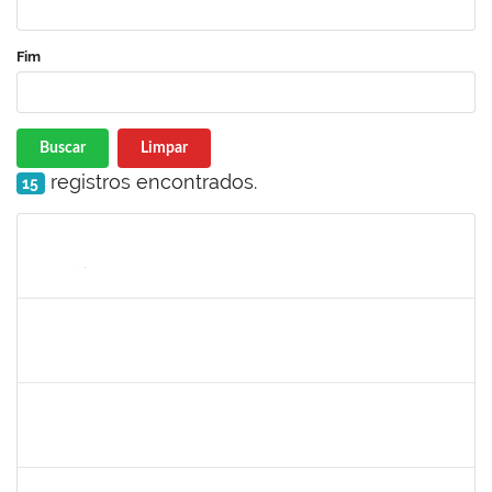
Fim
Buscar
Limpar
registros encontrados.
15
Matrícula
Nome
Cargo
Processo
Início
Fim
Status
1837428
DANIELE CONCEICAO MARQUES
Técnico
23007.00005260/2025-41
04/07/2025
01/08/2025
Concluído
2257888
ARI MARQUES DE ARAUJO NETO
Técnico
23007.00006951/2025-71
03/07/2025
01/08/2025
Concluído