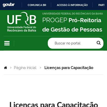
COMUNICA BR
ACESSO À INFORMAÇÃO
PARTI
IR
UNIVERSIDADE FEDERAL DO RECÔNCAVO DA BAHIA
PROGEP
Pró-Reitoria
PARA
O
de Gestão de Pessoas
CONTEÚDO
Buscar no portal
Página inicial
Licenças para Capacitação
Licenças para Capacitação