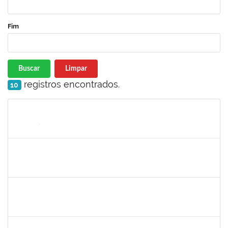
Fim
Buscar
Limpar
registros encontrados.
10
Matrícula
Nome
Cargo
Processo
Início
Fim
Status
1333441
NELMA DE CASSIA SILVA SANDES
Docente
23007.00025419/2024-18
31/05/2025
28/06/2025
Concluído
1258666
RITTA MARIA MORAIS CORREIA MOTA
Técnico
23007.00005706/2025-27
26/05/2025
20/06/2025
Concluído