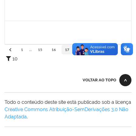
1894151
EVANDRO DE QUEIROZ BARBOSA E SILVA
Técnico
23007.00008318/2025-22
12/05/2025
10/06/2025
Concluído
1047986
ROBSON DE JESUS SANTOS
Técnico
23007.00005579/2025-61
05/05/2025
02/08/2025
Concluído
1
...
15
16
17
18
19
...
110
10
VOLTAR AO TOPO
Todo o conteúdo deste site está publicado sob a licença
Creative Commons Atribuição-SemDerivações 3.0 Não
Adaptada
.