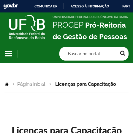
COMUNICA BR
ACESSO À INFORMAÇÃO
PARTI
IR
UNIVERSIDADE FEDERAL DO RECÔNCAVO DA BAHIA
PROGEP
Pró-Reitoria
PARA
O
de Gestão de Pessoas
CONTEÚDO
Buscar no portal
Página inicial
Licenças para Capacitação
Licenças para Capacitação