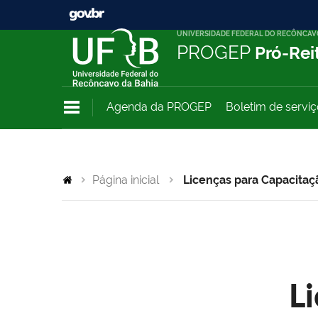
UNIVERSIDADE FEDERAL DO RECÔNCAV
PROGEP
Pró-Rei
Agenda da PROGEP
Boletim de servi
Página inicial
Licenças para Capacitaç
L