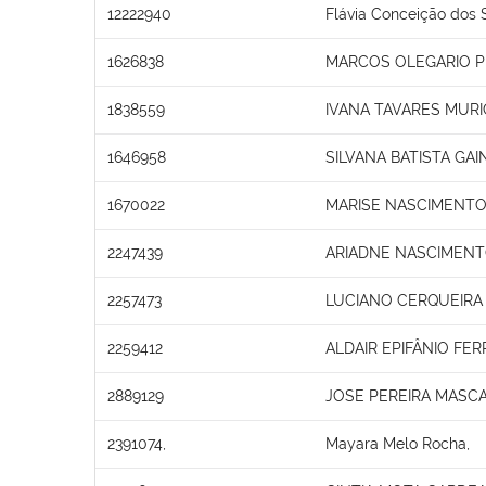
12222940
Flávia Conceição dos 
1626838
MARCOS OLEGARIO 
1838559
IVANA TAVARES MURI
1646958
SILVANA BATISTA GAI
1670022
MARISE NASCIMENTO
2247439
ARIADNE NASCIMEN
2257473
LUCIANO CERQUEIRA
2259412
ALDAIR EPIFÂNIO FER
2889129
JOSE PEREIRA MASC
2391074,
Mayara Melo Rocha,