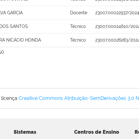
LVA GARCIA
Docente
23007.00022937/202
 DOS SANTOS
Técnico
23007.00024610/202
IRA NICÁCIO HONDA
Técnico
23007.00026283/202
50
 licença
Creative Commons Atribuição-SemDerivações 3.0 
Sistemas
Centros de Ensino
R