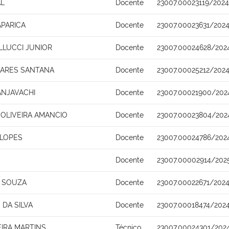
AL
Docente
23007.00023119/2024
APARICA
Docente
23007.00023631/202
LUCCI JUNIOR
Docente
23007.00024628/202
OARES SANTANA
Docente
23007.00025212/2024
NJAVACHI
Docente
23007.00021900/202
 OLIVEIRA AMANCIO
Docente
23007.00023804/202
 LOPES
Docente
23007.00024786/202
Docente
23007.00002914/202
 SOUZA
Docente
23007.00022671/202
DA SILVA
Docente
23007.00018474/2024
EIRA MARTINS
Técnico
23007.00024301/2024