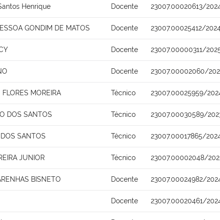
Santos Henrique
Docente
23007.00020613/202
PESSOA GONDIM DE MATOS
Docente
23007.00025412/2024
CY
Docente
23007.00000311/202
NO
Docente
23007.00002060/202
 FLORES MOREIRA
Técnico
23007.00025959/202
TO DOS SANTOS
Técnico
23007.00030589/202
 DOS SANTOS
Técnico
23007.00017865/202
REIRA JUNIOR
Técnico
23007.00002048/202
ARENHAS BISNETO
Docente
23007.00024982/202
Docente
23007.00020461/202