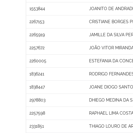
1553844
JOANITO DE ANDRADE
2267153
CRISTIANE BORGES P
2265919
JAMILLE DA SILVA PE
2257672
JOÃO VITOR MIRAND
2260005
ESTEFANIA DA CONC
1836241
RODRIGO FERNANDE
1838447
JOANE DIOGO SANTO
2978803
DHIEGO MEDINA DA S
2257598
RAPHAEL LIMA COST
2331851
THIAGO LOURO DE A