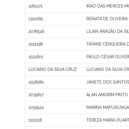
1261571
IRACI DAS MERCES M
1311065
RENATA DE OLIVEIR
2076546
LILIAN ARAGÃO DA SI
1241198
TAYANE CERQUEIRA D
1551601
PAULO CESAR OLIVEI
LUCIANO DA SILVA CRUZ
LUCIANO DA SILVA C
1558280
JANETE DOS SANTO
2039817
ALAN AMORIM PINTO
2059124
MARINA MAPURUNGA 
1151118
TEREZA MARIA DUAR