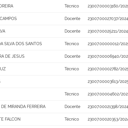
OREIRA
Técnico
23007.00003160/202
A CAMPOS
Docente
23007.00027037/2024
LVA
Docente
23007.00025211/202
A SILVA DOS SANTOS
Técnico
23007.00000012/202
RA DE JESUS
Docente
23007.00006940/202
RUZ
Técnico
23007.00002782/202
S
23007.00003613/202
Técnico
23007.00004602/202
DE MIRANDA FERREIRA
Docente
23007.00021398/202
TE FALCON
Técnico
23007.00020353/202