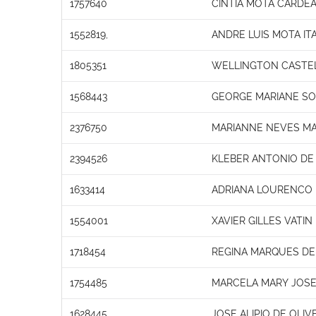
1757640
CINTIA MOTA CARDE
1552819,
ANDRE LUIS MOTA IT
1805351
WELLINGTON CASTEL
1568443
GEORGE MARIANE S
2376750
MARIANNE NEVES MA
2394526
KLEBER ANTONIO DE
1633414
ADRIANA LOURENCO
1554001
XAVIER GILLES VATIN
1718454
REGINA MARQUES DE
1754485
MARCELA MARY JOSE 
1628445
JOSE ALIPIO DE OLIV