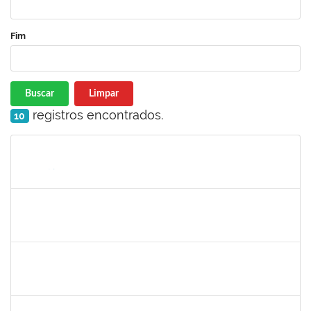
Fim
Buscar
Limpar
registros encontrados.
10
Matrícula
Nome
Cargo
Processo
Início
Fim
Status
1554001
XAVIER GILLES VATIN
Docente
23007.00002914/2025-42
01/03/2025
29/05/2025
Concluído
1718454
REGINA MARQUES DE SOUZA
Docente
23007.00022671/2024-09
01/03/2025
28/02/2026
Concluído