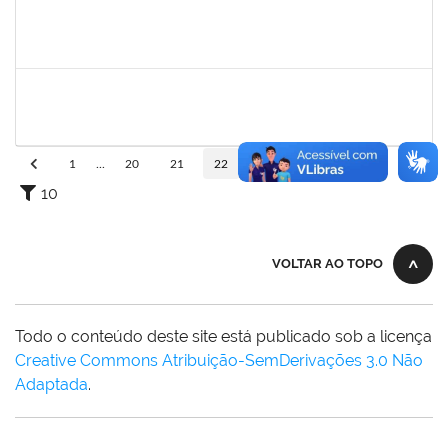
1079043
SARAH URIAS DA SILVA BARROS
Técnico
23007.00024869/2024-27
03/02/2025
28/02/2025
Concluído
2157034
IZIANE DA SILVA ANDRADE
Técnico
23007.00023071/2024-73
03/02/2025
02/03/2025
Concluído
1
...
20
21
22
23
24
...
110
10
VOLTAR AO TOPO
Todo o conteúdo deste site está publicado sob a licença
Creative Commons Atribuição-SemDerivações 3.0 Não
Adaptada
.