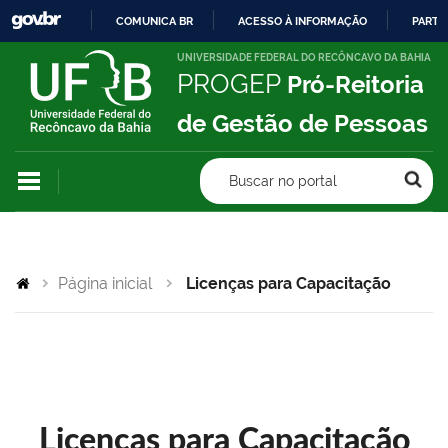
COMUNICA BR
ACESSO À INFORMAÇÃO
PARTI
IR
UNIVERSIDADE FEDERAL DO RECÔNCAVO DA BAHIA
PROGEP
Pró-Reitoria
PARA
O
de Gestão de Pessoas
CONTEÚDO
Buscar no portal
Página inicial
Licenças para Capacitação
Licenças para Capacitação