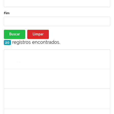
Fim
Buscar
Limpar
registros encontrados.
20
Matrícula
Nome
Cargo
Processo
Início
Fim
Status
1554001
XAVIER GILLES VATIN
Docente
23007.00002914/2025-42
01/03/2025
29/05/2025
Concluído
1718454
REGINA MARQUES DE SOUZA
Docente
23007.00022671/2024-09
01/03/2025
28/02/2026
Concluído