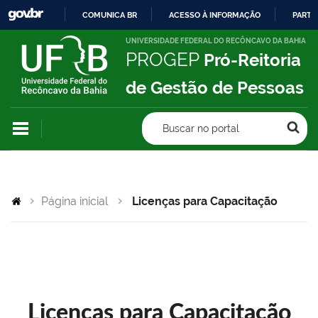
COMUNICA BR
ACESSO À INFORMAÇÃO
PARTI
IR
UNIVERSIDADE FEDERAL DO RECÔNCAVO DA BAHIA
PROGEP
Pró-Reitoria
PARA
O
de Gestão de Pessoas
CONTEÚDO
Buscar no portal
Página inicial
Licenças para Capacitação
Licenças para Capacitação