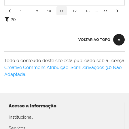
24/04/2025
Concluído
1
...
9
10
11
12
13
...
55
20
VOLTAR AO TOPO
Todo o conteúdo deste site está publicado sob a licença
Creative Commons Atribuição-SemDerivações 3.0 Não
Adaptada
.
Acesso a Informação
Institucional
Serviços