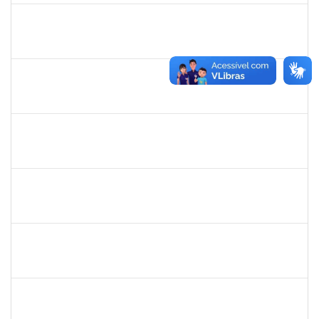
2157751
REUBER DE CARVALHO CARDOSO
Técnico
23007.00000011/2025-47
30/01/2025
28/02/2025
Concluído
1008193
DEBORA PASSOS HINOJOSA SCHAFFER
Técnico
23007.00026471/2024-35
29/01/2025
28/02/2025
Concluído
1771116
VANIA MAGALHAES FONSECA DO SACRAMENTO
Técnico
23007.00024473/2024-49
27/01/2025
21/03/2025
Concluído
2327547
FABIO OLIVEIRA DA SILVA
Técnico
23007.00021942/2024-98
27/01/2025
17/02/2025
Concluído
1761269
JAMILE ANDRADE PASSOS
Técnico
23007.00025416/2024-02
26/01/2025
25/04/2025
Concluído
1757769
HADSON DE OLIVEIRA SANTOS
Técnico
23007.00023634/2024-04
25/01/2025