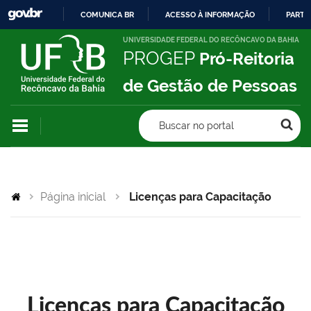
COMUNICA BR
ACESSO À INFORMAÇÃO
PARTI
IR
UNIVERSIDADE FEDERAL DO RECÔNCAVO DA BAHIA
PROGEP
Pró-Reitoria
PARA
O
de Gestão de Pessoas
CONTEÚDO
Buscar no portal
Página inicial
Licenças para Capacitação
Licenças para Capacitação