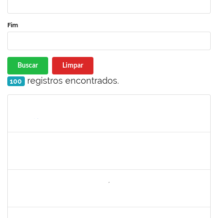
Fim
Buscar
Limpar
registros encontrados.
100
Matrícula
Nome
Cargo
Processo
Início
Fim
Status
1771488
VIRGILIO RODRIGUES DOS SANTOS
Técnico
23007.00024610/2024-36
10/02/2025
10/05/2025
Concluído
2260644
NILO CARLOS BANDEIRA NICÁCIO HONDA
Técnico
23007.00026283/2024-67
10/02/2025
10/05/2025
Concluído