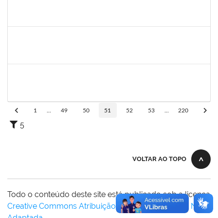
2027532
DANIEL EWERTON SANTOS BRITO
Técnico
23007.00006284/2024-41
02/12/2024
28/02/2025
Concluído
Técnico
23007.00017371/2024-34
02/12/2024
01/03/2025
Concluído
1753693
sabrina carvalho machado
Técnico
23007.00020646/2024-73
02/12/2024
02/03/2025
Concluído
1
...
49
50
51
52
53
...
220
5
VOLTAR AO TOPO
Todo o conteúdo deste site está publicado sob a licença
Creative Commons Atribuição-SemDerivações 3.0 Não
Adaptada
.