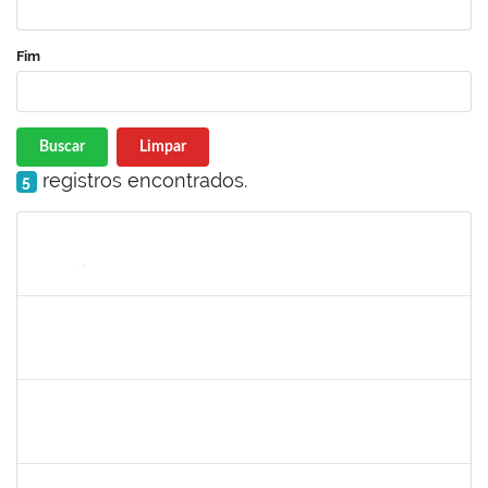
Fim
Buscar
Limpar
registros encontrados.
5
Matrícula
Nome
Cargo
Processo
Início
Fim
Status
1759761
FREDERICO JUNIOR GOMES DA SILVEIRA
Técnico
23007.00029816/2023-30
06/12/2024
20/12/2024
Concluído
1243476
REBECA ARAUJO PASSOS
Docente
23007.00021337/2024-40
04/12/2024
18/12/2024
Concluído