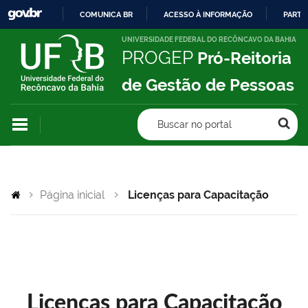
COMUNICA BR
ACESSO À INFORMAÇÃO
PARTI
IR
UNIVERSIDADE FEDERAL DO RECÔNCAVO DA BAHIA
PROGEP
Pró-Reitoria
PARA
O
de Gestão de Pessoas
CONTEÚDO
Buscar no portal
Página inicial
Licenças para Capacitação
Licenças para Capacitação